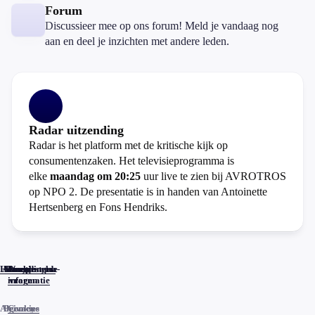
Forum
Discussieer mee op ons forum! Meld je vandaag nog
aan en deel je inzichten met andere leden.
Radar uitzending
Radar is het platform met de kritische kijk op
consumentenzaken. Het televisieprogramma is
elke
maandag om 20:25
uur live te zien bij AVROTROS
op NPO 2. De presentatie is in handen van Antoinette
Hertsenberg en Fons Hendriks.
Home
Actueel
Uitzendingen
Reacties
Programma-
Veelgestelde
informatie
vragen
Algemene
Privacy
Cookies