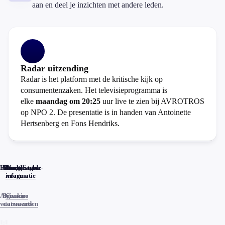
aan en deel je inzichten met andere leden.
Radar uitzending
Radar is het platform met de kritische kijk op
consumentenzaken. Het televisieprogramma is
elke
maandag om 20:25
uur live te zien bij AVROTROS
op NPO 2. De presentatie is in handen van Antoinette
Hertsenberg en Fons Hendriks.
Home
Actueel
Uitzendingen
Reacties
Programma-
Veelgestelde
informatie
vragen
Algemene
Privacy
Cookies
voorwaarden
statements