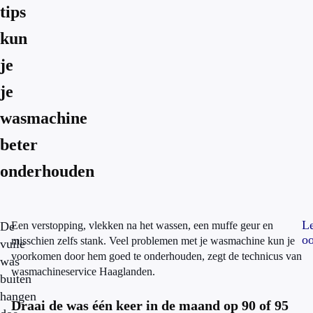
tips
kun
je
je
wasmachine
beter
onderhouden
L
De
Een verstopping, vlekken na het wassen, een muffe geur en
oo
misschien zelfs stank. Veel problemen met je wasmachine kun je
vuile
voorkomen door hem goed te onderhouden, zegt de technicus van
was
wasmachineservice Haaglanden.
buiten
hangen
Draai de was één keer in de maand op 90 of 95