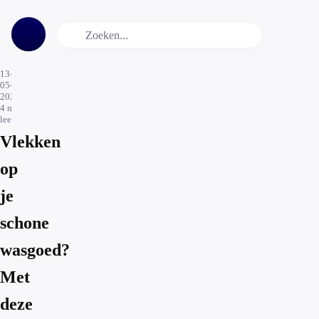
13-
05-
2020
4
min.
leestijd
Vlekken
op
je
schone
wasgoed?
Met
deze