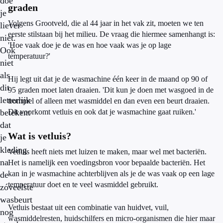
doe
graden
je
Volgens Grootveld, die al 44 jaar in het vak zit, moeten we ten
liever
eerste stilstaan bij het milieu. De vraag die hiermee samenhangt is:
niet.
'Hoe vaak doe je de was en hoe vaak was je op lage
Ook
temperatuur?'
niet
als
Hij legt uit dat je de wasmachine één keer in de maand op 90 of
dit
95 graden moet laten draaien. 'Dit kun je doen met wasgoed in de
letterlijk
trommel of alleen met wasmiddel en dan even een beurt draaien.
betekent
Dit voorkomt vetluis en ook dat je wasmachine gaat ruiken.'
dat
Wat is vetluis?
je
kleding
Vetluis heeft niets met luizen te maken, maar wel met bacteriën.
na
Het is namelijk een voedingsbron voor bepaalde bacteriën. Het
kan in je wasmachine achterblijven als je de was vaak op een lage
de
temperatuur doet en te veel wasmiddel gebruikt.
zóveelste
wasbeurt
Vetluis bestaat uit een combinatie van huidvet, vuil,
nog
wasmiddelresten, huidschilfers en micro-organismen die hier maar