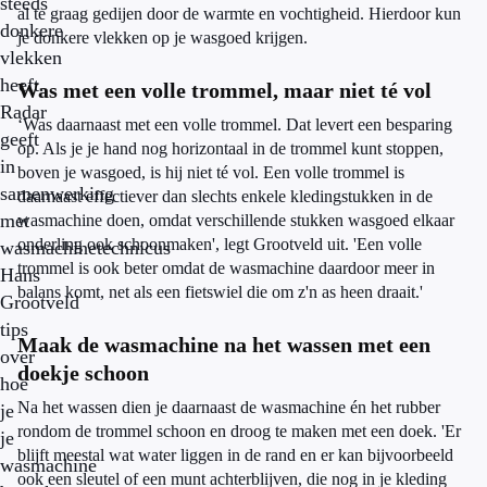
steeds
al te graag gedijen door de warmte en vochtigheid. Hierdoor kun
donkere
je donkere vlekken op je wasgoed krijgen.
vlekken
heeft.
Was met een volle trommel, maar niet té vol
Radar
‘Was daarnaast met een volle trommel. Dat levert een besparing
geeft
op. Als je je hand nog horizontaal in de trommel kunt stoppen,
in
boven je wasgoed, is hij niet té vol. Een volle trommel is
samenwerking
daarnaast effectiever dan slechts enkele kledingstukken in de
met
wasmachine doen, omdat verschillende stukken wasgoed elkaar
onderling ook schoonmaken', legt Grootveld uit. 'Een volle
wasmachinetechnicus
trommel is ook beter omdat de wasmachine daardoor meer in
Hans
balans komt, net als een fietswiel die om z'n as heen draait.'
Grootveld
tips
Maak de wasmachine na het wassen met een
over
doekje schoon
hoe
Na het wassen dien je daarnaast de wasmachine én het rubber
je
rondom de trommel schoon en droog te maken met een doek. 'Er
je
blijft meestal wat water liggen in de rand en er kan bijvoorbeeld
wasmachine
ook een sleutel of een munt achterblijven, die nog in je kleding