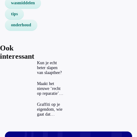
wasmiddelen
tips
onderhoud
Ook
interessant
Kun je echt
beter slapen
van slaapthee?
Maakt het
nieuwe ‘recht
op reparatie’
repareren ook
echt
Graffiti op je
aantrekkelijker?
eigendom, wie
gaat dat
betalen?