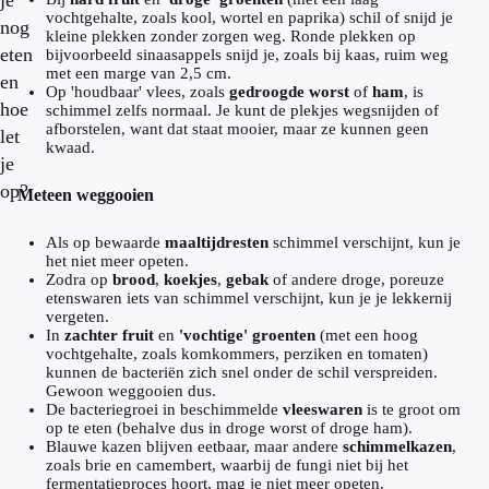
je
vochtgehalte, zoals kool, wortel en paprika) schil of snijd je
nog
kleine plekken zonder zorgen weg. Ronde plekken op
eten
bijvoorbeeld sinaasappels snijd je, zoals bij kaas, ruim weg
met een marge van 2,5 cm.
en
Op 'houdbaar' vlees, zoals
gedroogde worst
of
ham
, is
hoe
schimmel zelfs normaal. Je kunt de plekjes wegsnijden of
afborstelen, want dat staat mooier, maar ze kunnen geen
let
kwaad.
je
op?
Meteen weggooien
Als op bewaarde
maaltijdresten
schimmel verschijnt, kun je
het niet meer opeten.
Zodra op
brood
,
koekjes
,
gebak
of andere droge, poreuze
etenswaren iets van schimmel verschijnt, kun je je lekkernij
vergeten.
In
zachter fruit
en
'vochtige' groenten
(met een hoog
vochtgehalte, zoals komkommers, perziken en tomaten)
kunnen de bacteriën zich snel onder de schil verspreiden.
Gewoon weggooien dus.
De bacteriegroei in beschimmelde
vleeswaren
is te groot om
op te eten (behalve dus in droge worst of droge ham).
Blauwe kazen blijven eetbaar, maar andere
schimmelkazen
,
zoals brie en camembert, waarbij de fungi niet bij het
fermentatieproces hoort, mag je niet meer opeten.