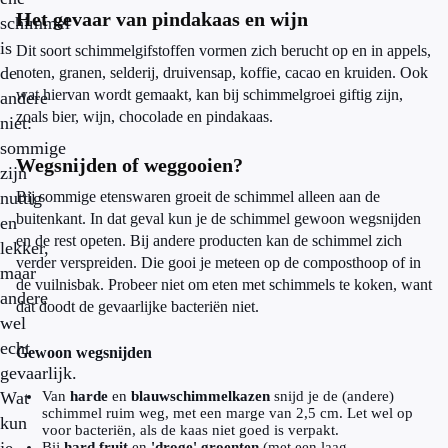
Het gevaar van pindakaas en wijn
schimmel
is
Dit soort schimmelgifstoffen vormen zich berucht op en in appels,
de
noten, granen, selderij, druivensap, koffie, cacao en kruiden. Ook
wat hiervan wordt gemaakt, kan bij schimmelgroei giftig zijn,
andere
zoals bier, wijn, chocolade en pindakaas.
niet:
sommige
Wegsnijden of weggooien?
zijn
nuttig
Bij sommige etenswaren groeit de schimmel alleen aan de
buitenkant. In dat geval kun je de schimmel gewoon wegsnijden
en
en de rest opeten. Bij andere producten kan de schimmel zich
lekker,
verder verspreiden. Die gooi je meteen op de composthoop of in
maar
de vuilnisbak. Probeer niet om eten met schimmels te koken, want
andere
dat doodt de gevaarlijke bacteriën niet.
wel
echt
Gewoon wegsnijden
gevaarlijk.
Wat
Van
harde
en
blauwschimmelkazen
snijd je de (andere)
schimmel ruim weg, met een marge van 2,5 cm. Let wel op
kun
voor bacteriën, als de kaas niet goed is verpakt.
Bij
hard fruit
en
'droge' groenten
(met een laag