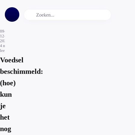
09-
12-
2020
4
min.
leestijd
Voedsel
beschimmeld:
(hoe)
kun
je
het
nog