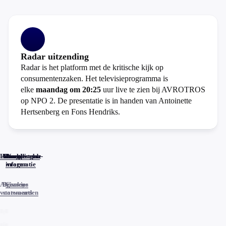
Radar uitzending
Radar is het platform met de kritische kijk op
consumentenzaken. Het televisieprogramma is
elke
maandag om 20:25
uur live te zien bij AVROTROS
op NPO 2. De presentatie is in handen van Antoinette
Hertsenberg en Fons Hendriks.
Home
Actueel
Uitzendingen
Reacties
Programma-
Veelgestelde
informatie
vragen
Algemene
Privacy
Cookies
voorwaarden
statements