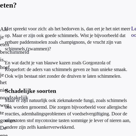
eten?
L
Als
Het spreekt voor zich: als het bedorven is, dan eet je het niet meer
oo
op. Maar er zijn ook goede schimmels. Wist je bijvoorbeeld dat
je
eetbare paddenstoelen zoals champignons, de vrucht zijn van
eten
schimmels (zwammen)?
beschimmeld
is,
En wat dacht je van blauwe kazen zoals Gorgonzola of
hoef
Roquefort: de aders van schimmels geven ze hun unieke smaak.
je
Ook wijn bestaat niet zonder de druiven te laten schimmelen.
het
niet
Schadelijke soorten
noodzakelijk
Maar er zijn natuurlijk ook ziekmakende fungi, zoals schimmels
weg
ook worden genoemd. Die zorgen bijvoorbeeld voor allergische
te
reacties, ademhalingsproblemen of voedselvergiftiging. Door de
gooien.
uitgestoten stof mycotoxine tasten sommige je lever of nieren aan,
andere zijn zelfs kankerverwekkend.
De
ene