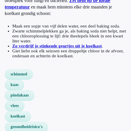
broedplek voor fungi en bacteriën.
Zet hem op de ideale
temperatuur
en maak hem minstens elke drie maanden je
koelkast grondig schoon:
Maak een sopje van vijf delen water, een deel baking soda.
Zwarte schimmelplekken ga je, als baking soda niet helpt, met
een chlooroplossing te lijf: drie theelepels bleek in een kwart
liter water.
Zo verdrijf je stinkende geurtjes uit je koelkast
.
Giet liefst ook elk seizoen een druppeltje chloor in de afvoer,
onderaan en achterin de koelkast.
schimmel
kaas
pindakaas
vlees
koelkast
gezondheidrisico's