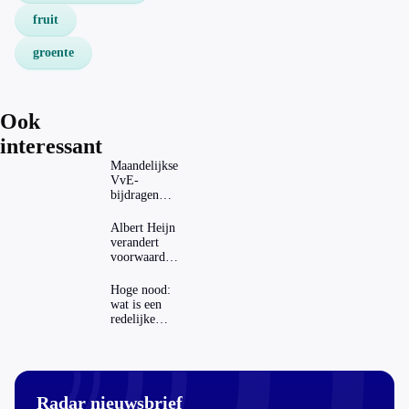
fruit
groente
Ook
interessant
Maandelijkse
VvE-
bijdragen
stijgen: heeft
dat invloed
Albert Heijn
op je
verandert
hypotheek?
voorwaarden
koopzegels:
mag dat
Hoge nood:
zomaar?
wat is een
redelijke
prijs voor
een openbaar
toilet?
Radar nieuwsbrief