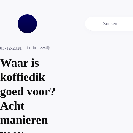
3
min. leestijd
03-12-2021
Waar is
koffiedik
goed voor?
Acht
manieren