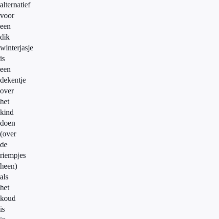
alternatief
voor
een
dik
winterjasje
is
een
dekentje
over
het
kind
doen
(over
de
riempjes
heen)
als
het
koud
is