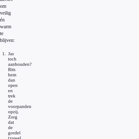
om
veilig
én
warm
te
blijven:
Jas
toch
aanhouden?
Rits
hem
dan
open
en
trek
de
voorpanden
opzij.
Zorg
dat
de
gordel
(zowel