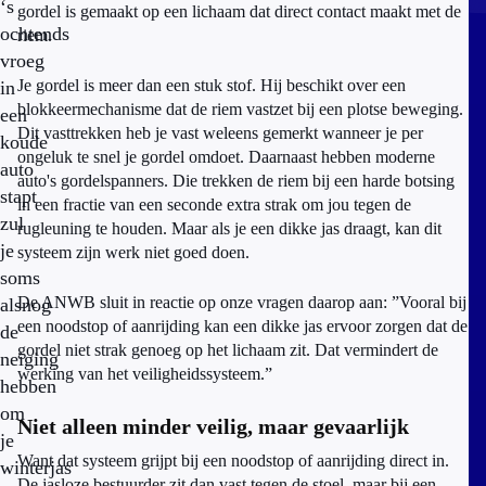
‘s
gordel is gemaakt op een lichaam dat direct contact maakt met de
ochtends
riem.
vroeg
Je gordel is meer dan een stuk stof. Hij beschikt over een
in
blokkeermechanisme dat de riem vastzet bij een plotse beweging.
een
Dit vasttrekken heb je vast weleens gemerkt wanneer je per
koude
ongeluk te snel je gordel omdoet. Daarnaast hebben moderne
auto
auto's gordelspanners. Die trekken de riem bij een harde botsing
stapt
in een fractie van een seconde extra strak om jou tegen de
zul
rugleuning te houden. Maar als je een dikke jas draagt, kan dit
je
systeem zijn werk niet goed doen.
soms
De ANWB sluit in reactie op onze vragen daarop aan: ”Vooral bij
alsnog
een noodstop of aanrijding kan een dikke jas ervoor zorgen dat de
de
gordel niet strak genoeg op het lichaam zit. Dat vermindert de
neiging
werking van het veiligheidssysteem.”
hebben
om
Niet alleen minder veilig, maar gevaarlijk
je
Want dat systeem grijpt bij een noodstop of aanrijding direct in.
winterjas
De jasloze bestuurder zit dan vast tegen de stoel, maar bij een