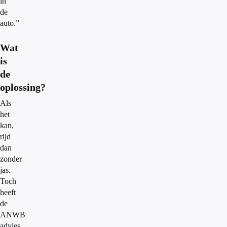
in
de
auto.”
Wat
is
de
oplossing?
Als
het
kan,
rijd
dan
zonder
jas.
Toch
heeft
de
ANWB
advies