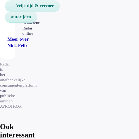
Vrije tijd & vervoer
Nick
Felix
autorijden
Redacteur
Radar
online
Meer over
Nick Felix
Radar
is
het
onafhankelijke
consumentenplatform
van
publieke
omroep
AVROTROS.
Ook
interessant