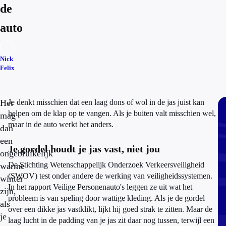
de
auto
Nick
Felix
Het
Je denkt misschien dat een laag dons of wol in de jas juist kan
helpen om de klap op te vangen. Als je buiten valt misschien wel,
mag
maar in de auto werkt het anders.
dan
een
Je gordel houdt je jas vast, niet jou
ongebruikelijk
De Stichting Wetenschappelijk Onderzoek Verkeersveiligheid
warme
(SWOV) test onder andere de werking van veiligheidssystemen.
winter
In het rapport Veilige Personenauto's leggen ze uit wat het
zijn,
probleem is van speling door wattige kleding. Als je de gordel
als
over een dikke jas vastklikt, lijkt hij goed strak te zitten. Maar de
je
laag lucht in de padding van je jas zit daar nog tussen, terwijl een