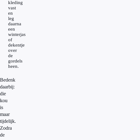
kleding
vast
en
leg
daarna
een
winterjas
of
dekentje
over
de
gordels
heen.
Bedenk
daarbij:
die
kou
is
maar
tijdelijk.
Zodra
de