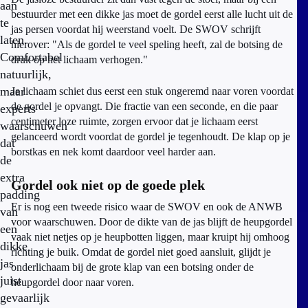
aan
bestuurder met een dikke jas moet de gordel eerst alle lucht uit de
te
jas persen voordat hij weerstand voelt. De SWOV schrijft
laten.
hierover: "Als de gordel te veel speling heeft, zal de botsing de
Comfortabel
druk op het lichaam verhogen."
natuurlijk,
maar
Je lichaam schiet dus eerst een stuk ongeremd naar voren voordat
de gordel je opvangt. Die fractie van een seconde, en die paar
experts
centimeter loze ruimte, zorgen ervoor dat je lichaam eerst
waarschuwen
gelanceerd wordt voordat de gordel je tegenhoudt. De klap op je
dat
borstkas en nek komt daardoor veel harder aan.
de
extra
Gordel ook niet op de goede plek
padding
Er is nog een tweede risico waar de SWOV en ook de ANWB
van
voor waarschuwen. Door de dikte van de jas blijft de heupgordel
een
vaak niet netjes op je heupbotten liggen, maar kruipt hij omhoog
dikke
richting je buik. Omdat de gordel niet goed aansluit, glijdt je
jas
onderlichaam bij de grote klap van een botsing onder de
juist
heupgordel door naar voren.
gevaarlijk