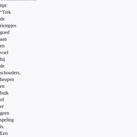
tipt:
“Trek
de
riempjes
goed
aan
en
voel
bij
de
schouders,
heupen
en
buik
of
er
geen
speling
is.
Een