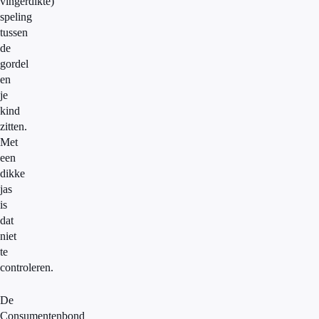
vingerdikte)
speling
tussen
de
gordel
en
je
kind
zitten.
Met
een
dikke
jas
is
dat
niet
te
controleren.
De
Consumentenbond