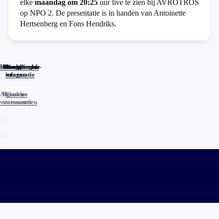
elke
maandag om 20:25
uur live te zien bij AVROTROS
op NPO 2. De presentatie is in handen van Antoinette
Hertsenberg en Fons Hendriks.
Home
Actueel
Uitzendingen
Reacties
Programma-
Veelgestelde
informatie
vragen
Algemene
Privacy
Cookies
voorwaarden
statements