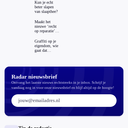
Kun je echt
beter slapen
van slaapthee?
Maakt het
nieuwe ‘recht
op reparatie’
repareren ook
echt
Graffiti op je
aantrekkelijker?
eigendom, wie
gaat dat
betalen?
Radar nieuwsbrief
Ontvang het laatste nieuws rechtstreeks in je inbox. Schrijf je
vandaag nog in voor onze nieuwsbrief en blijf altijd op de hoogte!
E-mailadres: