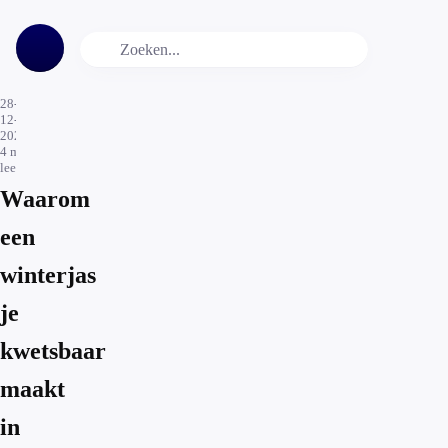
28-
12-
2025
4
min.
leestijd
Waarom
een
winterjas
je
kwetsbaar
maakt
in