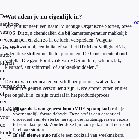
L
De
Wat adem je nu eigenlijk in?
oo
aankoop
Wat je ruikt heeft een naam: Vluchtige Organische Stoffen, ofwel
van
VOS. Dit zijn chemicaliën die bij kamertemperatuur makkelijk
een
verdampen en zich zo in de lucht verspreiden. Volgens
nieuwe
waarzitwatin.nl, een initiatief van het RIVM en VeiligheidNL,
zitten deze stoffen in allerlei producten. De Consumentenbond
auto,
vertelt: "Die geur komt vaak van VOS uit lijm, schuim, lak,
kleren
kleurstof, antischimmel- of antikreukmiddelen."
uit
de
De mix van chemicaliën verschilt per product, wat verklaart
verpakking,
waarom de geuren verschillend zijn. Deze stoffen zitten er niet
of
per ongeluk in, ze zijn cruciaal in het productieproces:
een
kledingkast
Bij meubels van geperst hout (MDF, spaanplaat)
ruik je
voornamelijk formaldehyde. Deze stof is een essentieel
voor
onderdeel van de sterke harslijm die houtsnippers en vezels
de
tot een plaat perst. Zonder deze lijm zou je kast met een zucht
in elkaar storten.
kinderkamer
In een nieuwe auto
ruik je een cocktail van weekmakers.