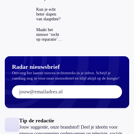
zichtbaar in
ING-app: is dat
Kun je echt
wel veilig?
beter slapen
van slaapthee?
Maakt het
nieuwe ‘recht
op reparatie’
repareren ook
echt
aantrekkelijker?
Radar nieuwsbrief
Ontvang het laatste nieuws rechtstreeks in je inbox. Schrijf je
vandaag nog in voor onze nieuwsbrief en blijf altijd op de hoogte!
E-mailadres:
Tip de redactie
Jouw suggestie, onze brandstof! Deel je ideeën voor
nieuwe consumenten onderwerpen op televisie, socials