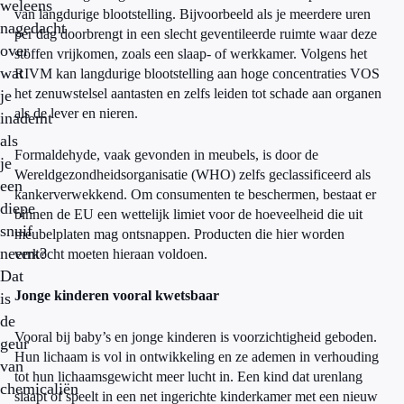
weleens
van langdurige blootstelling. Bijvoorbeeld als je meerdere uren
nagedacht
per dag doorbrengt in een slecht geventileerde ruimte waar deze
over
stoffen vrijkomen, zoals een slaap- of werkkamer. Volgens het
wat
RIVM kan langdurige blootstelling aan hoge concentraties VOS
het zenuwstelsel aantasten en zelfs leiden tot schade aan organen
je
als de lever en nieren.
inademt
als
Formaldehyde, vaak gevonden in meubels, is door de
je
Wereldgezondheidsorganisatie (WHO) zelfs geclassificeerd als
een
kankerverwekkend. Om consumenten te beschermen, bestaat er
diepe
binnen de EU een wettelijk limiet voor de hoeveelheid die uit
snuif
meubelplaten mag ontsnappen. Producten die hier worden
neemt?
verkocht moeten hieraan voldoen.
Dat
Jonge kinderen vooral kwetsbaar
is
de
Vooral bij baby’s en jonge kinderen is voorzichtigheid geboden.
geur
Hun lichaam is vol in ontwikkeling en ze ademen in verhouding
van
tot hun lichaamsgewicht meer lucht in. Een kind dat urenlang
chemicaliën
slaapt of speelt in een net ingerichte kinderkamer met een nieuw