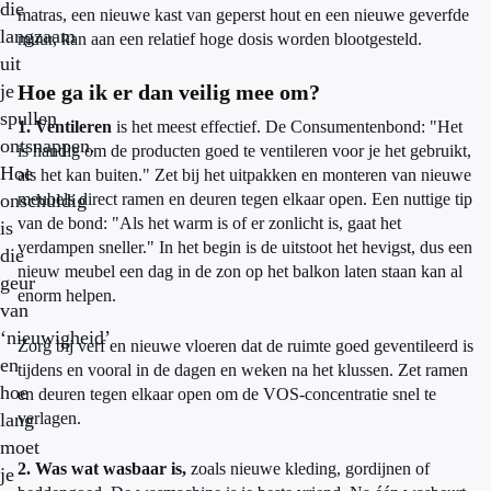
die
matras, een nieuwe kast van geperst hout en een nieuwe geverfde
langzaam
muur, kan aan een relatief hoge dosis worden blootgesteld.
uit
je
Hoe ga ik er dan veilig mee om?
spullen
1. Ventileren
is het meest effectief. De Consumentenbond: "Het
ontsnappen.
is handig om de producten goed te ventileren voor je het gebruikt,
Hoe
als het kan buiten." Zet bij het uitpakken en monteren van nieuwe
onschuldig
meubels direct ramen en deuren tegen elkaar open. Een nuttige tip
van de bond: "Als het warm is of er zonlicht is, gaat het
is
verdampen sneller." In het begin is de uitstoot het hevigst, dus een
die
nieuw meubel een dag in de zon op het balkon laten staan kan al
geur
enorm helpen.
van
‘nieuwigheid’
Zorg bij verf en nieuwe vloeren dat de ruimte goed geventileerd is
en
tijdens en vooral in de dagen en weken na het klussen. Zet ramen
hoe
en deuren tegen elkaar open om de VOS-concentratie snel te
lang
verlagen.
moet
2. Was wat wasbaar is,
zoals nieuwe kleding, gordijnen of
je