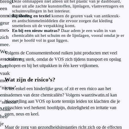
brengt
Deze ontsnappen niet alleen uit het plastic van je dashboard,
maar uit alle zachte kunststoffen, lijmlagen, vlamvertragers en
een
schuimvullingen in het interieur.
onmiskenbare
Bij kleding en textiel
komen de geuren vaak van antikreuk-
en antischimmelmiddelen die ervoor zorgen dat kleding
geur
smetteloos uit de verpakking komt.
met
En bij een nieuw matras?
Daar adem je een walm in van
chemicaliën uit het schuim en de lijmlagen, vooral omdat je er
zich
met je hoofd vol in gaat liggen.
mee.
We
Volgens de Consumentenbond ruiken juist producten met veel
associëren
schuim erg sterk, omdat de VOS zich tijdens transport en opslag
het
ophopen en bij het uitpakken in één keer vrijkomen.
vaak
Wat zijn de risico’s?
met
‘nieuw’
Is het enkel een hinderlijke geur, of zit er een risico aan het
en
inademen van deze chemicaliën? Volgens waarzitwatin.nl kan
blootstelling aan VOS op korte termijn leiden tot klachten die je
‘schoon’.
misschien wel herkent: hoofdpijn, duizeligheid en irritatie van
Maar
ogen, neus en keel.
heb
je
Maar de zorg van gezondheidsinstanties richt zich op de effecten