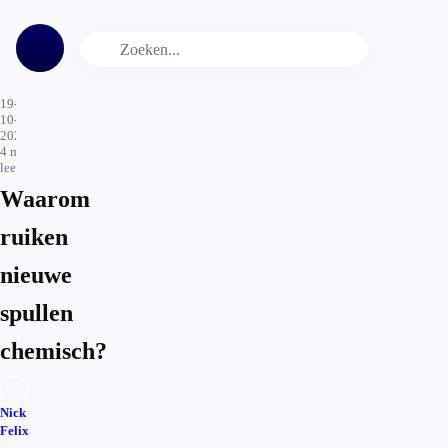
19-
10-
2025
4
min.
leestijd
Waarom
ruiken
nieuwe
spullen
chemisch?
Nick
Felix