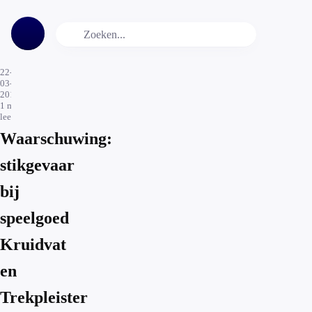
22-
03-
2017
1
min.
leestijd
Waarschuwing:
stikgevaar
bij
speelgoed
Kruidvat
en
Trekpleister