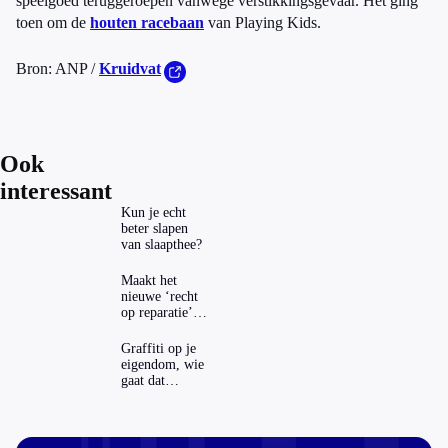
speelgoed teruggeroepen vanwege verstikkingsgevaar. Het ging
toen om de
houten racebaan
van Playing Kids.
Bron: ANP /
Kruidvat
Ook
interessant
Kun je echt
beter slapen
van slaapthee?
Maakt het
nieuwe ‘recht
op reparatie’
repareren ook
echt
Graffiti op je
aantrekkelijker?
eigendom, wie
gaat dat
betalen?