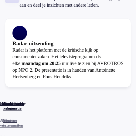
aan en deel je inzichten met andere leden.
Radar uitzending
Radar is het platform met de kritische kijk op
consumentenzaken. Het televisieprogramma is
elke
maandag om 20:25
uur live te zien bij AVROTROS
op NPO 2. De presentatie is in handen van Antoinette
Hertsenberg en Fons Hendriks.
Home
Actueel
Uitzendingen
Reacties
Programma-
Veelgestelde
informatie
vragen
Algemene
Privacy
Cookies
voorwaarden
statements