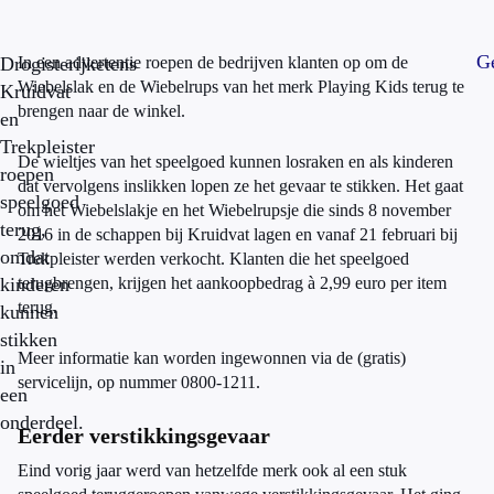
Ge
Drogisterijketens
In een advertentie roepen de bedrijven klanten op om de
Wiebelslak en de Wiebelrups van het merk Playing Kids terug te
Kruidvat
brengen naar de winkel.
en
Trekpleister
De wieltjes van het speelgoed kunnen losraken en als kinderen
roepen
dat vervolgens inslikken lopen ze het gevaar te stikken. Het gaat
speelgoed
om het Wiebelslakje en het Wiebelrupsje die sinds 8 november
terug,
2016 in de schappen bij Kruidvat lagen en vanaf 21 februari bij
omdat
Trekpleister werden verkocht. Klanten die het speelgoed
kinderen
terugbrengen, krijgen het aankoopbedrag à 2,99 euro per item
terug.
kunnen
stikken
Meer informatie kan worden ingewonnen via de (gratis)
in
servicelijn, op nummer 0800-1211.
een
onderdeel.
Eerder verstikkingsgevaar
Eind vorig jaar werd van hetzelfde merk ook al een stuk