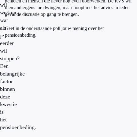
genieten en mensen die liever nog even doorwerken. De RVS wil
wil
niemand ergens toe dwingen, maar hoopt met het advies in ieder
werken,
geval de discussie op gang te brengen.
wat
als
Geef in de onderstaande poll jouw mening over het
je
pensioenbeding.
eerder
wil
stoppen?
Een
belangrijke
factor
binnen
deze
kwestie
is
het
pensioenbeding.