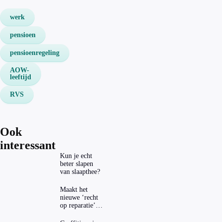
werk
pensioen
pensioenregeling
AOW-
leeftijd
RVS
Ook
interessant
Kun je echt
beter slapen
van slaapthee?
Maakt het
nieuwe ‘recht
op reparatie’
repareren ook
echt