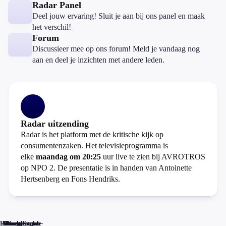
Radar Panel
Deel jouw ervaring! Sluit je aan bij ons panel en maak
het verschil!
Forum
Discussieer mee op ons forum! Meld je vandaag nog
aan en deel je inzichten met andere leden.
Radar uitzending
Radar is het platform met de kritische kijk op
consumentenzaken. Het televisieprogramma is
elke
maandag om 20:25
uur live te zien bij AVROTROS
op NPO 2. De presentatie is in handen van Antoinette
Hertsenberg en Fons Hendriks.
Home
Actueel
Uitzendingen
Reacties
Programma-
Veelgestelde