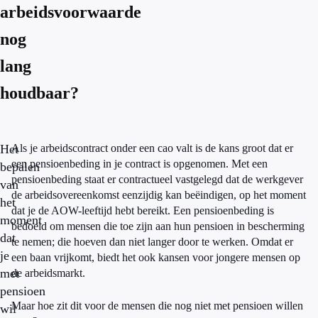
arbeidsvoorwaarde
nog
lang
houdbaar?
Het
Als je arbeidscontract onder een cao valt is de kans groot dat er
een pensioenbeding in je contract is opgenomen. Met een
bepalen
pensioenbeding staat er contractueel vastgelegd dat de werkgever
van
de arbeidsovereenkomst eenzijdig kan beëindigen, op het moment
het
dat je de AOW-leeftijd hebt bereikt. Een pensioenbeding is
moment
bedoeld om mensen die toe zijn aan hun pensioen in bescherming
dat
te nemen; die hoeven dan niet langer door te werken. Omdat er
je
een baan vrijkomt, biedt het ook kansen voor jongere mensen op
met
de arbeidsmarkt.
pensioen
Maar hoe zit dit voor de mensen die nog niet met pensioen willen
wil