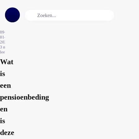
09-
01-
2020
3
min.
leestijd
Wat
is
een
pensioenbeding
en
is
deze