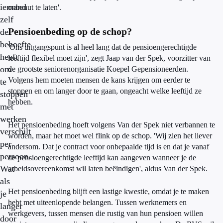
iemand
onbenut te laten'.
zelf
Pensioenbeding op de schop?
de
behoefte
'Ons uitgangspunt is al heel lang dat de pensioengerechtigde
heeft
leeftijd flexibel moet zijn', zegt Jaap van der Spek, voorzitter van
om
de grootste seniorenorganisatie Koepel Gepensioneerden.
Volgens hem moeten mensen de kans krijgen om eerder te
te
stoppen en om langer door te gaan, ongeacht welke leeftijd ze
stoppen
hebben.
met
werken
Het pensioenbeding hoeft volgens Van der Spek niet verbannen te
verschilt
worden, maar het moet wel flink op de schop. 'Wij zien het liever
per
andersom. Dat je contract voor onbepaalde tijd is en dat je vanaf
persoon.
de pensioengerechtigde leeftijd kan aangeven wanneer je de
Wat
arbeidsovereenkomst wil laten beëindigen', aldus Van der Spek.
als
Het pensioenbeding blijft een lastige kwestie, omdat je te maken
je
hebt met uiteenlopende belangen. Tussen werknemers en
langer
werkgevers, tussen mensen die rustig van hun pensioen willen
door