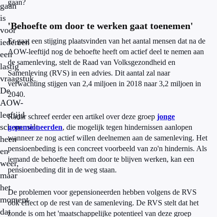
gaan?
gaan
is
'Behoefte om door te werken gaat toenemen'
voor
Er gaat een stijging plaatsvinden van het aantal mensen dat na de
iedereen
AOW-leeftijd nog de behoefte heeft om actief deel te nemen aan
een
de samenleving, stelt de Raad van Volksgezondheid en
lastig
Samenleving (RVS) in een advies. Dit aantal zal naar
vraagstuk.
verwachting stijgen van 2,4 miljoen in 2018 naar 3,2 miljoen in
De
2040.
AOW-
leeftijd
Radar schreef eerder een artikel over deze groep
jonge
schommelt
gepensioneerden
, die mogelijk tegen hindernissen aanlopen
wanneer ze nog actief willen deelnemen aan de samenleving. Het
heen
pensioenbeding is een concreet voorbeeld van zo'n hindernis. Als
en
iemand de behoefte heeft om door te blijven werken, kan een
weer,
pensioenbeding dit in de weg staan.
maar
het
De problemen voor gepensioneerden hebben volgens de RVS
moment
ook effect op de rest van de samenleving. De RVS stelt dat het
dat
zonde is om het 'maatschappelijke potentieel van deze groep