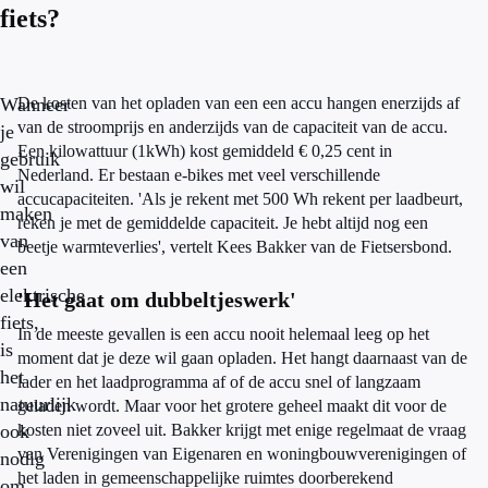
fiets?
Wanneer
De kosten van het opladen van een een accu hangen enerzijds af
van de stroomprijs en anderzijds van de capaciteit van de accu.
je
Een kilowattuur (1kWh) kost gemiddeld € 0,25 cent in
gebruik
Nederland. Er bestaan e-bikes met veel verschillende
wil
accucapaciteiten. 'Als je rekent met 500 Wh rekent per laadbeurt,
maken
reken je met de gemiddelde capaciteit. Je hebt altijd nog een
van
beetje warmteverlies', vertelt Kees Bakker van de Fietsersbond.
een
elektrische
'Het gaat om dubbeltjeswerk'
fiets,
In de meeste gevallen is een accu nooit helemaal leeg op het
is
moment dat je deze wil gaan opladen. Het hangt daarnaast van de
het
lader en het laadprogramma af of de accu snel of langzaam
natuurlijk
geladen wordt. Maar voor het grotere geheel maakt dit voor de
ook
kosten niet zoveel uit. Bakker krijgt met enige regelmaat de vraag
van Verenigingen van Eigenaren en woningbouwverenigingen of
nodig
het laden in gemeenschappelijke ruimtes doorberekend
om