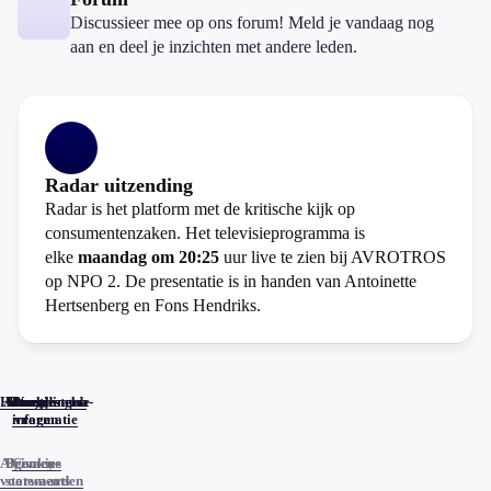
Discussieer mee op ons forum! Meld je vandaag nog
aan en deel je inzichten met andere leden.
Radar uitzending
Radar is het platform met de kritische kijk op
consumentenzaken. Het televisieprogramma is
elke
maandag om 20:25
uur live te zien bij AVROTROS
op NPO 2. De presentatie is in handen van Antoinette
Hertsenberg en Fons Hendriks.
Home
Actueel
Uitzendingen
Reacties
Programma-
Veelgestelde
informatie
vragen
Algemene
Privacy
Cookies
voorwaarden
statements