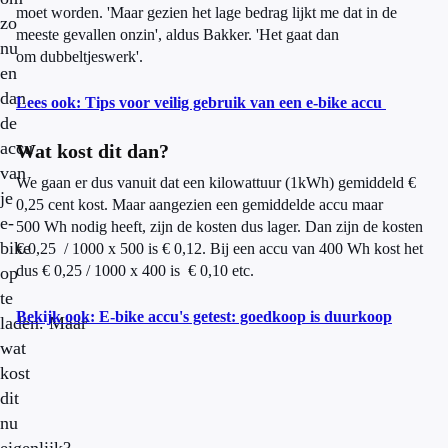
moet worden. 'Maar gezien het lage bedrag lijkt me dat in de
zo
meeste gevallen onzin', aldus Bakker. 'Het gaat dan
nu
om dubbeltjeswerk'.
en
dan
Lees ook: Tips voor veilig gebruik van een e-bike accu
de
accu
Wat kost dit dan?
van
We gaan er dus vanuit dat een kilowattuur (1kWh) gemiddeld €
je
0,25 cent kost. Maar aangezien een gemiddelde accu maar
e-
500 Wh nodig heeft, zijn de kosten dus lager. Dan zijn de kosten
bike
€ 0,25 / 1000 x 500 is € 0,12. Bij een accu van 400 Wh kost het
dus € 0,25 / 1000 x 400 is € 0,10 etc.
op
te
Bekijk ook: E-bike accu's getest: goedkoop is duurkoop
laden. Maar
wat
kost
dit
nu