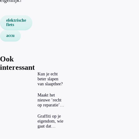
eigenlijk?
elektrische
fiets
accu
Ook
interessant
Kun je echt
beter slapen
van slaapthee?
Maakt het
nieuwe ‘recht
op reparatie’
repareren ook
echt
Graffiti op je
aantrekkelijker?
eigendom, wie
gaat dat
betalen?