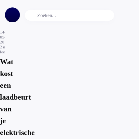
14-
05-
2019
2
min.
leestijd
Wat
kost
een
laadbeurt
van
je
elektrische