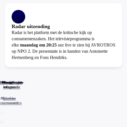
Radar uitzending
Radar is het platform met de kritische kijk op
consumentenzaken. Het televisieprogramma is
elke
maandag om 20:25
uur live te zien bij AVROTROS
op NPO 2. De presentatie is in handen van Antoinette
Hertsenberg en Fons Hendriks.
Home
Actueel
Uitzendingen
Reacties
Programma-
Veelgestelde
informatie
vragen
Algemene
Privacy
Cookies
voorwaarden
statements