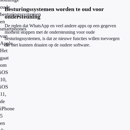
oude
Besturingssystemen worden te oud voor
besturingssystemen
ondersteuning
en
De reden dat WhatsApp en veel andere apps op een gegeven
smartphones
moment stoppen met de ondersteuning voor oude
van
besturingssystemen, is dat ze nieuwe functies willen toevoegen
Apple.
die niet kunnen draaien op de oudere software.
Het
gaat
om
iOS
10,
iOS
11,
de
iPhone
5
en