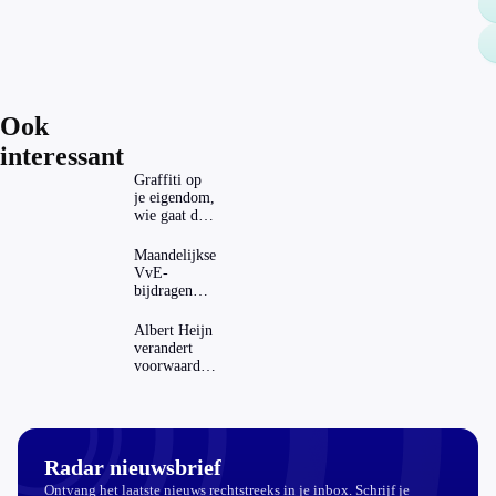
Ook
interessant
Graffiti op
je eigendom,
wie gaat dat
betalen?
Maandelijkse
VvE-
bijdragen
stijgen: heeft
dat invloed
Albert Heijn
op je
verandert
hypotheek?
voorwaarden
koopzegels:
mag dat
zomaar?
Radar nieuwsbrief
Ontvang het laatste nieuws rechtstreeks in je inbox. Schrijf je