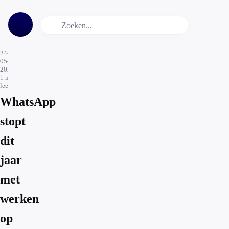
24-
05-
2022
1
min.
leestijd
WhatsApp
stopt
dit
jaar
met
werken
op