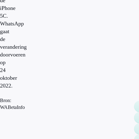
de
iPhone
5C.
WhatsApp
gaat
de
verandering
doorvoeren
op
24
oktober
2022.
Bron:
WABetaInfo