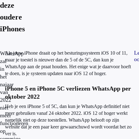
deze
oudere
iPhones
L
WhatsApp
Als jouw iPhone draait op het besturingssysteem iOS 10 of 11,
oo
maar je toestel is nieuwer dan de 5 of de 5C, dan kun je
zal
WhatsApp aan de praat houden. Het enige wat je daarvoor hoeft
in
te doen, is je systeem updaten naar iOS 12 of hoger.
het
najaar
iPhone 5 en iPhone 5C verliezen WhatsApp per
van
oktober 2022
2022
Heb je een iPhone 5 of 5C, dan kun je WhatsApp definitief niet
niet
meer gebruiken vanaf 24 oktober 2022. iOS 12 of hoger werkt
meer
namelijk niet op deze toestellen. WhatsApp belooft op zijn
functioneren
website dat je een paar keer gewaarschuwd wordt voordat het zo
op
ver is.
sommige