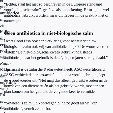
er
“Echter, staat het niet zo beschreven in de Europese standaard
geen
voor biologische zalm”, geeft ze als kanttekening. Er mag dus wel
antibiotica
antibiotica gebruikt worden, maar dit gebeurt in de praktijk niet of
in
nauwelijks.
zit,
blijkt
Geen antibiotica in niet-biologische zalm
uit
Heeft Good Fish ook een verklaring voor het feit dat niet-
een
biologische zalm ook vrij van antibiotica blijkt? De woordvoerder
poll
vertelt: “De niet-biologische kweek gebruikt nog steeds
van
antibiotica, maar het gebruik is de afgelopen jaren sterk gedaald.”
Radar
.
Klopt
Daarnaast is de zalm die Radar getest heeft, ASC-gecertificeerd.
“ASC verbiedt dat er pro-actief antibiotica wordt gebruikt”, legt
dat
de woordvoerder uit. “Het mag dus alleen gebruikt worden na de
eigenlijk
komst van een dierenarts én als het gebruikt wordt, moet er een
wel?
plan komen om het gebruik de volgende keer te vermijden.”
En
is
“Sowieso is zalm uit Noorwegen bijna zo goed als vrij van
dat
antibiotica”, vertelt ze tot slot.