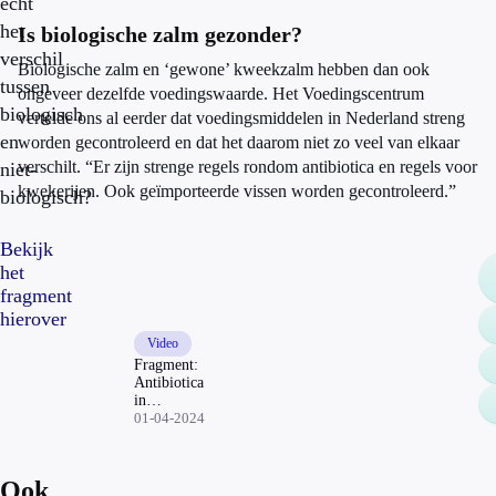
echt
het
Is biologische zalm gezonder?
verschil
Biologische zalm en ‘gewone’ kweekzalm hebben dan ook
tussen
ongeveer dezelfde voedingswaarde. Het Voedingscentrum
biologisch
vertelde ons al eerder dat voedingsmiddelen in Nederland streng
en
worden gecontroleerd en dat het daarom niet zo veel van elkaar
verschilt. “Er zijn strenge regels rondom antibiotica en regels voor
niet-
kwekerijen. Ook geïmporteerde vissen worden gecontroleerd.”
biologisch?
Bekijk
het
fragment
hierover
Video
Fragment:
Antibiotica
in
(biologische)
01-04-2024
zalm?
Ook