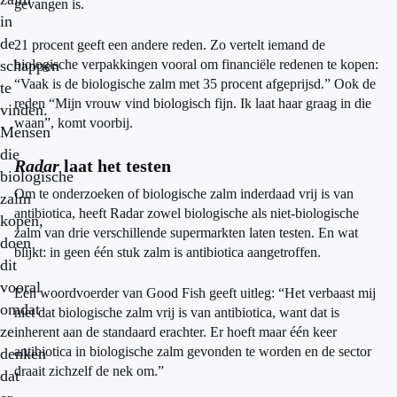
gevangen is.
in
de
21 procent geeft een andere reden. Zo vertelt iemand de
schappen
biologische verpakkingen vooral om financiële redenen te kopen:
“Vaak is de biologische zalm met 35 procent afgeprijsd.” Ook de
te
reden “Mijn vrouw vind biologisch fijn. Ik laat haar graag in die
vinden.
waan”, komt voorbij.
Mensen
die
Radar
laat het testen
biologische
Om te onderzoeken of biologische zalm inderdaad vrij is van
zalm
antibiotica, heeft Radar zowel biologische als niet-biologische
kopen,
zalm van drie verschillende supermarkten laten testen. En wat
doen
blijkt: in geen één stuk zalm is antibiotica aangetroffen.
dit
vooral
Een woordvoerder van Good Fish geeft uitleg: “Het verbaast mij
omdat
niet dat biologische zalm vrij is van antibiotica, want dat is
ze
inherent aan de standaard erachter. Er hoeft maar één keer
antibiotica in biologische zalm gevonden te worden en de sector
denken
draait zichzelf de nek om.”
dat