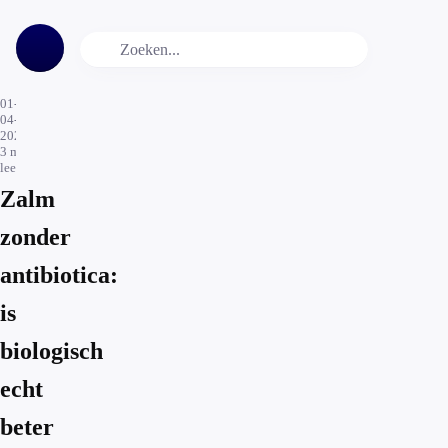
01-
04-
2024
3
min.
leestijd
Zalm
zonder
antibiotica:
is
biologisch
echt
beter