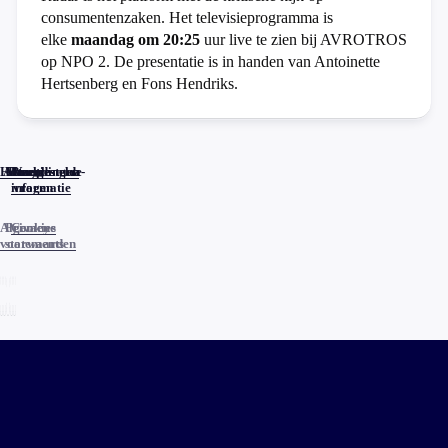
consumentenzaken. Het televisieprogramma is
elke
maandag om 20:25
uur live te zien bij AVROTROS
op NPO 2. De presentatie is in handen van Antoinette
Hertsenberg en Fons Hendriks.
Home
Actueel
Uitzendingen
Reacties
Programma-
Veelgestelde
informatie
vragen
Algemene
Privacy
Cookies
voorwaarden
statements