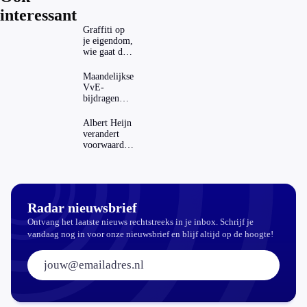
interessant
Graffiti op
je eigendom,
wie gaat dat
betalen?
Maandelijkse
VvE-
bijdragen
stijgen: heeft
dat invloed
Albert Heijn
op je
verandert
hypotheek?
voorwaarden
koopzegels:
mag dat
zomaar?
Radar nieuwsbrief
Ontvang het laatste nieuws rechtstreeks in je inbox. Schrijf je
vandaag nog in voor onze nieuwsbrief en blijf altijd op de hoogte!
E-mailadres: