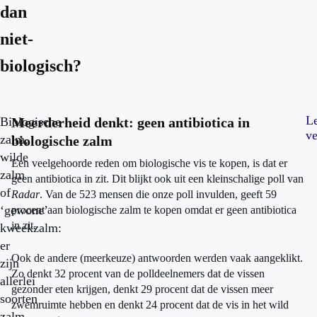
dan
niet-
biologisch?
L
Biologische
Meerderheid denkt: geen antibiotica in
ve
zalm,
biologische zalm
wilde
Een veelgehoorde reden om biologische vis te kopen, is dat er
zalm
geen antibiotica in zit. Dit blijkt ook uit een kleinschalige poll van
of
Radar
. Van de 523 mensen die onze poll invulden, geeft 59
‘gewone’
procent aan biologische zalm te kopen omdat er geen antibiotica
in zit.
kweekzalm:
er
Ook de andere (meerkeuze) antwoorden werden vaak aangeklikt.
zijn
Zo denkt 32 procent van de polldeelnemers dat de vissen
allerlei
gezonder eten krijgen, denkt 29 procent dat de vissen meer
soorten
zwemruimte hebben en denkt 24 procent dat de vis in het wild
zalm