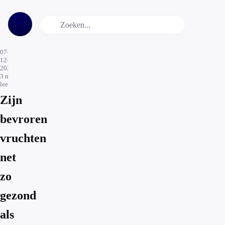
07-
12-
2020
3
min.
leestijd
Zijn
bevroren
vruchten
net
zo
gezond
als