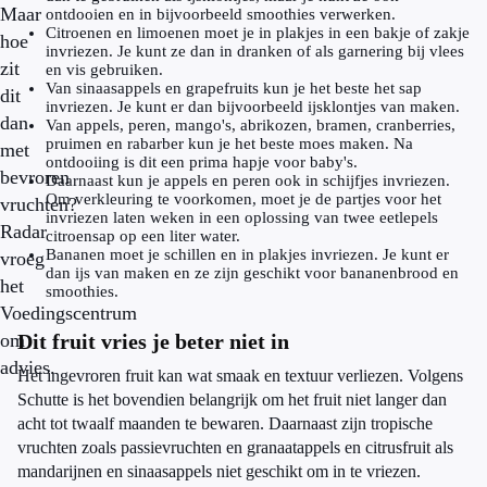
Maar
ontdooien en in bijvoorbeeld smoothies verwerken.
Citroenen en limoenen moet je in plakjes in een bakje of zakje
hoe
invriezen. Je kunt ze dan in dranken of als garnering bij vlees
zit
en vis gebruiken.
Van sinaasappels en grapefruits kun je het beste het sap
dit
invriezen. Je kunt er dan bijvoorbeeld ijsklontjes van maken.
dan
Van appels, peren, mango's, abrikozen, bramen, cranberries,
pruimen en rabarber kun je het beste moes maken. Na
met
ontdooiing is dit een prima hapje voor baby's.
bevroren
Daarnaast kun je appels en peren ook in schijfjes invriezen.
Om verkleuring te voorkomen, moet je de partjes voor het
vruchten?
invriezen laten weken in een oplossing van twee eetlepels
Radar
citroensap op een liter water.
Bananen moet je schillen en in plakjes invriezen. Je kunt er
vroeg
dan ijs van maken en ze zijn geschikt voor bananenbrood en
het
smoothies.
Voedingscentrum
om
Dit fruit vries je beter niet in
advies.
Het ingevroren fruit kan wat smaak en textuur verliezen. Volgens
Schutte is het bovendien belangrijk om het fruit niet langer dan
acht tot twaalf maanden te bewaren. Daarnaast zijn tropische
vruchten zoals passievruchten en granaatappels en citrusfruit als
mandarijnen en sinaasappels niet geschikt om in te vriezen.