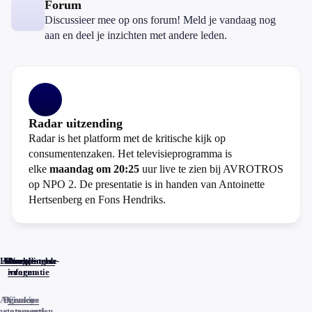
Forum
Discussieer mee op ons forum! Meld je vandaag nog
aan en deel je inzichten met andere leden.
Radar uitzending
Radar is het platform met de kritische kijk op
consumentenzaken. Het televisieprogramma is
elke
maandag om 20:25
uur live te zien bij AVROTROS
op NPO 2. De presentatie is in handen van Antoinette
Hertsenberg en Fons Hendriks.
Home
Actueel
Uitzendingen
Reacties
Programma-
Veelgestelde
informatie
vragen
Algemene
Privacy
Cookies
voorwaarden
statements