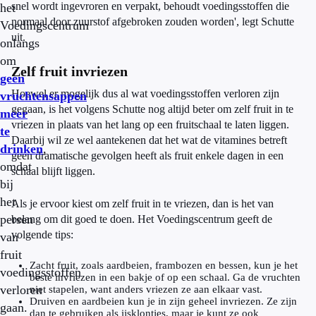
snel wordt ingevroren en verpakt, behoudt voedingsstoffen die
het
normaal door zuurstof afgebroken zouden worden', legt Schutte
Voedingscentrum
uit.
onlangs
om
Zelf fruit invriezen
geen
Hoewel er mogelijk dus al wat voedingsstoffen verloren zijn
vruchtensappen
gegaan, is het volgens Schutte nog altijd beter om zelf fruit in te
meer
vriezen in plaats van het lang op een fruitschaal te laten liggen.
te
Daarbij wil ze wel aantekenen dat het wat de vitamines betreft
drinken
,
geen dramatische gevolgen heeft als fruit enkele dagen in een
omdat
schaal blijft liggen.
bij
het
Als je ervoor kiest om zelf fruit in te vriezen, dan is het van
persen
belang om dit goed te doen. Het Voedingscentrum geeft de
volgende tips:
van
fruit
Zacht fruit, zoals aardbeien, frambozen en bessen, kun je het
voedingsstoffen
beste invriezen in een bakje of op een schaal. Ga de vruchten
verloren
niet stapelen, want anders vriezen ze aan elkaar vast.
Druiven en aardbeien kun je in zijn geheel invriezen. Ze zijn
gaan.
dan te gebruiken als ijsklontjes, maar je kunt ze ook