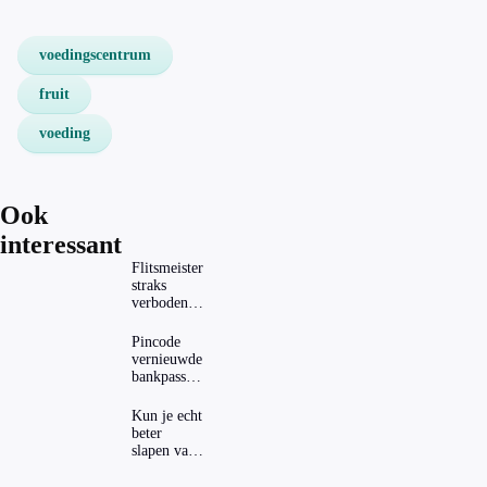
voedingscentrum
fruit
voeding
Ook
interessant
Flitsmeister
straks
verboden?
Dit zijn de
regels in
Pincode
Nederland
vernieuwde
en het
bankpassen
buitenland
zichtbaar in
ING-app:
Kun je echt
is dat wel
beter
veilig?
slapen van
slaapthee?