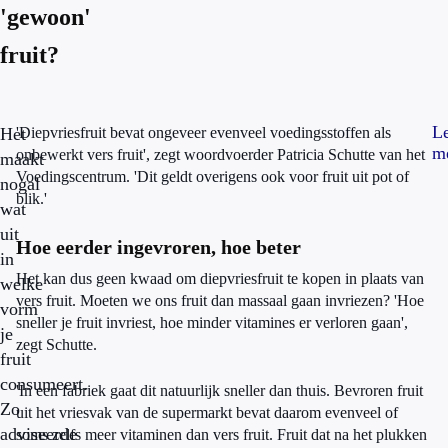
'gewoon'
fruit?
L
Het
'Diepvriesfruit bevat ongeveer evenveel voedingsstoffen als
m
onbewerkt vers fruit', zegt woordvoerder Patricia Schutte van het
maakt
Voedingscentrum. 'Dit geldt overigens ook voor fruit uit pot of
nogal
blik.'
wat
uit
Hoe eerder ingevroren, hoe beter
in
Het kan dus geen kwaad om diepvriesfruit te kopen in plaats van
welke
vers fruit. Moeten we ons fruit dan massaal gaan invriezen? 'Hoe
vorm
sneller je fruit invriest, hoe minder vitamines er verloren gaan',
je
zegt Schutte.
fruit
consumeert.
'In een fabriek gaat dit natuurlijk sneller dan thuis. Bevroren fruit
Zo
uit het vriesvak van de supermarkt bevat daarom evenveel of
adviseerde
soms zelfs meer vitaminen dan vers fruit. Fruit dat na het plukken