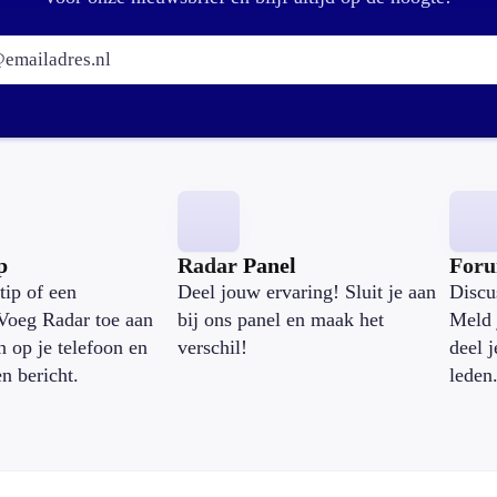
E-mailadres:
p
Radar Panel
For
tip of een
Deel jouw ervaring! Sluit je aan
Discu
Voeg Radar toe aan
bij ons panel en maak het
Meld 
n op je telefoon en
verschil!
deel 
en bericht.
leden