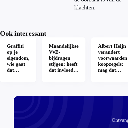
klachten.
Ook interessant
Graffiti
Maandelijkse
Albert Heijn
op je
VvE-
verandert
eigendom,
bijdragen
voorwaarden
wie gaat
stijgen: heeft
koopzegels:
dat
dat invloed
mag dat
betalen?
op je
zomaar?
hypotheek?
Ontvang