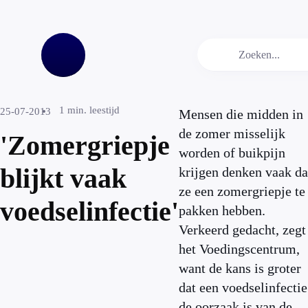
1
min. leestijd
25-07-2013
Mensen die midden in
de zomer misselijk
'Zomergriepje
worden of buikpijn
blijkt vaak
krijgen denken vaak da
ze een zomergriepje te
voedselinfectie'
pakken hebben.
Verkeerd gedacht, zegt
het Voedingscentrum,
want de kans is groter
dat een voedselinfectie
de oorzaak is van de