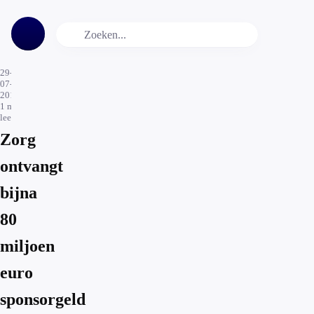
29-
07-
2019
1
min.
leestijd
Zorg
ontvangt
bijna
80
miljoen
euro
sponsorgeld