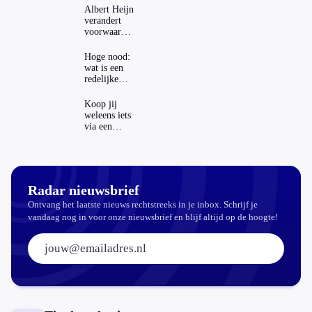
Albert Heijn
verandert
voorwaarden
koopzegels:
mag dat
Hoge nood:
zomaar?
wat is een
redelijke
prijs voor
een
Koop jij
openbaar
weleens iets
toilet?
via een
advertentie
op sociale
media?
Radar nieuwsbrief
Ontvang het laatste nieuws rechtstreeks in je inbox. Schrijf je
vandaag nog in voor onze nieuwsbrief en blijf altijd op de hoogte!
E-mailadres: