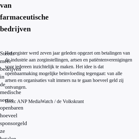
van
farmaceutische
bedrijven
Steeds
Het register werd zeven jaar geleden opgezet om betalingen van
de industrie aan zorginstellingen, artsen en patiëntenverenigingen
meer
voor iedereen inzichtelijk te maken. Het idee is dat
bedrijven
openbaarmaking mogelijke beïnvloeding tegengaat: van alle
in
artsen en organisaties valt immers na te gaan hoeveel geld zij
de
ontvangen.
medische
sector
Bron: ANP MediaWatch / de Volkskrant
openbaren
hoeveel
sponsorgeld
ze
betalen