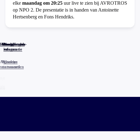
elke
maandag om 20:25
uur live te zien bij AVROTROS
op NPO 2. De presentatie is in handen van Antoinette
Hertsenberg en Fons Hendriks.
Home
Actueel
Uitzendingen
Reacties
Programma-
Veelgestelde
informatie
vragen
Algemene
Privacy
Cookies
voorwaarden
statements