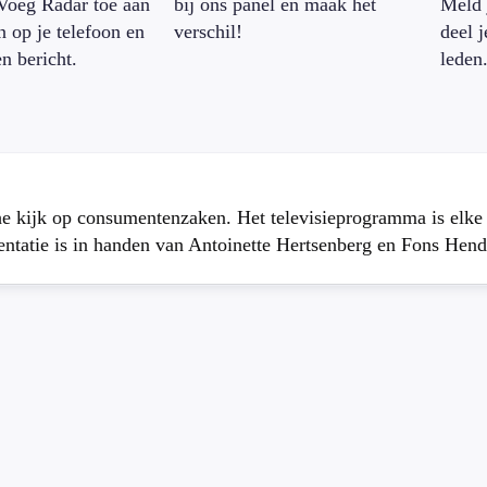
Voeg Radar toe aan
bij ons panel en maak het
Meld 
n op je telefoon en
verschil!
deel 
en bericht.
leden
che kijk op consumentenzaken. Het televisieprogramma is elk
atie is in handen van Antoinette Hertsenberg en Fons Hend