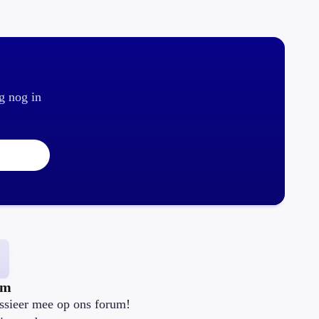
g nog in
um
ssieer mee op ons forum!