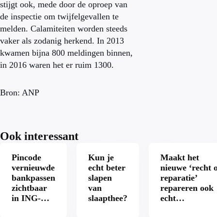
stijgt ook, mede door de oproep van
de inspectie om twijfelgevallen te
melden. Calamiteiten worden steeds
vaker als zodanig herkend. In 2013
kwamen bijna 800 meldingen binnen,
in 2016 waren het er ruim 1300.
Bron: ANP
Ook interessant
Pincode
Kun je
Maakt het
vernieuwde
echt beter
nieuwe ‘recht 
bankpassen
slapen
reparatie’
zichtbaar
van
repareren ook
in ING-
slaapthee?
echt
app: is dat
aantrekkelijke