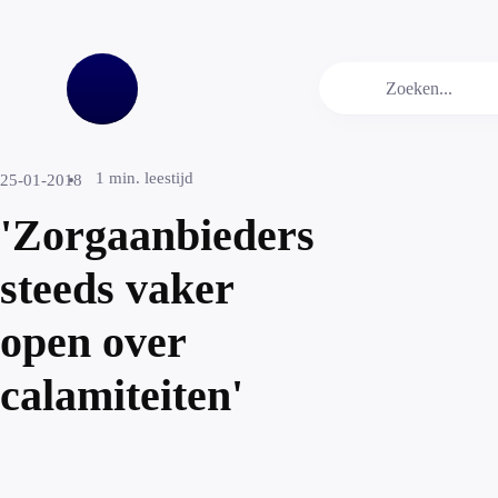
1
min. leestijd
25-01-2018
'Zorgaanbieders
steeds vaker
open over
calamiteiten'