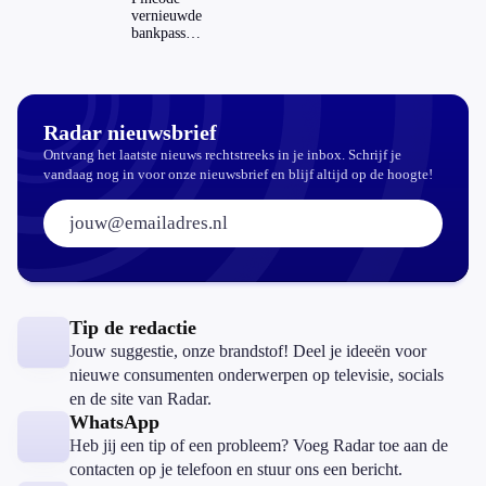
Nederland
vernieuwde
en het
bankpassen
buitenland
zichtbaar in
ING-app:
is dat wel
veilig?
Radar nieuwsbrief
Ontvang het laatste nieuws rechtstreeks in je inbox. Schrijf je
vandaag nog in voor onze nieuwsbrief en blijf altijd op de hoogte!
E-mailadres:
Tip de redactie
Jouw suggestie, onze brandstof! Deel je ideeën voor
nieuwe consumenten onderwerpen op televisie, socials
en de site van Radar.
WhatsApp
Heb jij een tip of een probleem? Voeg Radar toe aan de
contacten op je telefoon en stuur ons een bericht.