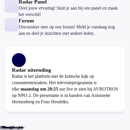
Radar Panel
Deel jouw ervaring! Sluit je aan bij ons panel en maak
het verschil!
Forum
Discussieer mee op ons forum! Meld je vandaag nog
aan en deel je inzichten met andere leden.
Radar uitzending
Radar is het platform met de kritische kijk op
consumentenzaken. Het televisieprogramma is
elke
maandag om 20:25
uur live te zien bij AVROTROS
op NPO 2. De presentatie is in handen van Antoinette
Hertsenberg en Fons Hendriks.
Home
Actueel
Uitzendingen
Reacties
Programma-
Veelgestelde