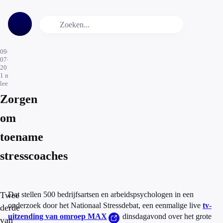
09-
07-
2019
1
min.
leestijd
Zorgen
om
toename
stresscoaches
Twee
Dat stellen 500 bedrijfsartsen en arbeidspsychologen in een
onderzoek door het Nationaal Stressdebat, een eenmalige live
tv-
derde
uitzending van omroep MAX
dinsdagavond over het grote
van