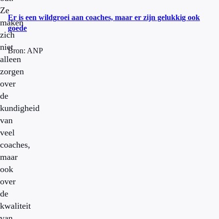
Ze
Er is een wildgroei aan coaches, maar er zijn gelukkig ook
maken
goede
zich
niet
Bron: ANP
alleen
zorgen
over
de
kundigheid
van
veel
coaches,
maar
ook
over
de
kwaliteit
van