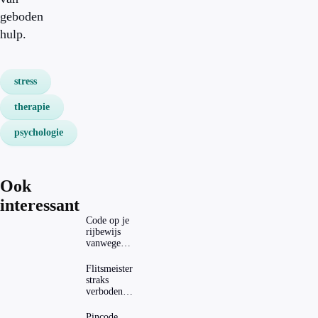
geboden
hulp.
stress
therapie
psychologie
Ook
interessant
Code op je
rijbewijs
vanwege
AD(H)D of
autisme?
Flitsmeister
Zo
straks
verwijder
verboden?
je hem
Dit zijn de
regels in
Pincode