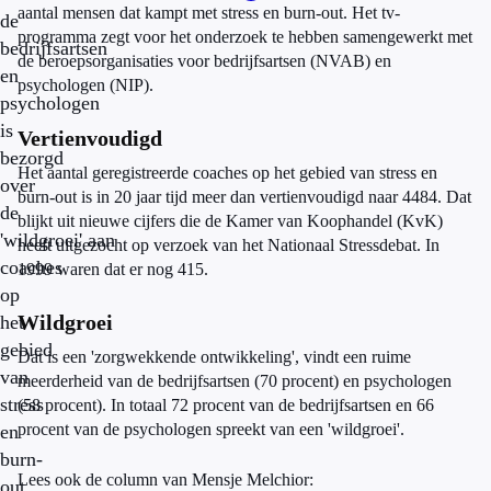
aantal mensen dat kampt met stress en burn-out. Het tv-
de
programma zegt voor het onderzoek te hebben samengewerkt met
bedrijfsartsen
de beroepsorganisaties voor bedrijfsartsen (NVAB) en
en
psychologen (NIP).
psychologen
is
Vertienvoudigd
bezorgd
Het aantal geregistreerde coaches op het gebied van stress en
over
burn-out is in 20 jaar tijd meer dan vertienvoudigd naar 4484. Dat
de
blijkt uit nieuwe cijfers die de Kamer van Koophandel (KvK)
'wildgroei' aan
heeft uitgezocht op verzoek van het Nationaal Stressdebat. In
coaches
1999 waren dat er nog 415.
op
Wildgroei
het
gebied
Dat is een 'zorgwekkende ontwikkeling', vindt een ruime
van
meerderheid van de bedrijfsartsen (70 procent) en psychologen
stress
(58 procent). In totaal 72 procent van de bedrijfsartsen en 66
procent van de psychologen spreekt van een 'wildgroei'.
en
burn-
Lees ook de column van Mensje Melchior:
out.