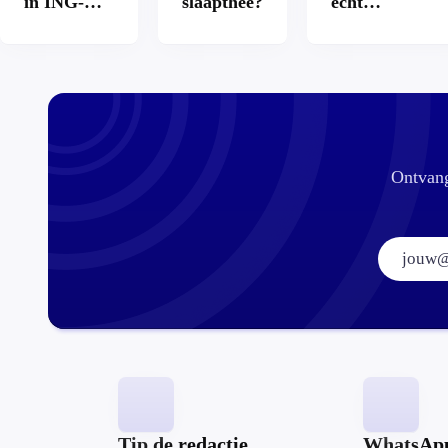
in ING-
slaapthee?
echt
app: is dat
aantrekkelijke
wel veilig?
Ontvang
Tip de redactie
WhatsAp