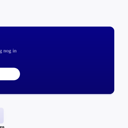
g nog in
um