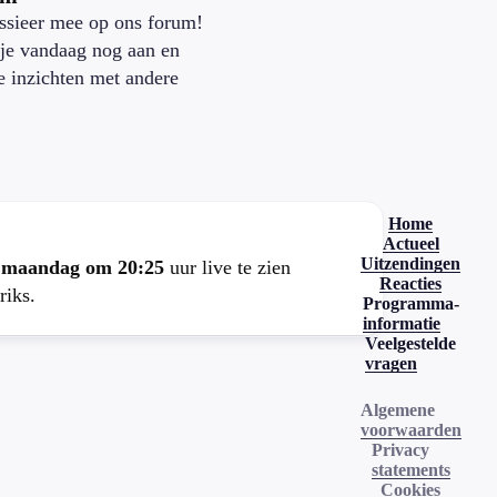
ssieer mee op ons forum!
je vandaag nog aan en
je inzichten met andere
.
Home
Actueel
Uitzendingen
e
maandag om 20:25
uur live te zien
Reacties
riks.
Programma-
informatie
Veelgestelde
vragen
Algemene
voorwaarden
Privacy
statements
Cookies