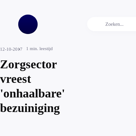
1
min. leestijd
12-10-2017
Zorgsector
vreest
'onhaalbare'
bezuiniging