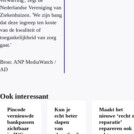
verwarring', zegt de
Nederlandse Vereniging van
Ziekenhuizen. 'We zijn bang
dat deze ingreep ten koste
van de kwaliteit of
toegankelijkheid van zorg
gaat.'
Bron: ANP MediaWatch /
AD
Ook interessant
Pincode
Kun je
Maakt het
vernieuwde
echt beter
nieuwe ‘recht 
bankpassen
slapen
reparatie’
zichtbaar
van
repareren ook