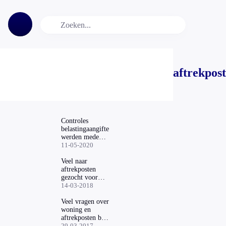
aftrekpost
Controles
belastingaangifte
werden mede
geselecteerd op
11-05-2020
tweede
nationaliteit
Veel naar
aftrekposten
gezocht voor
belastingaangifte
14-03-2018
Veel vragen over
woning en
aftrekposten bij
belastingaangifte
29-03-2017