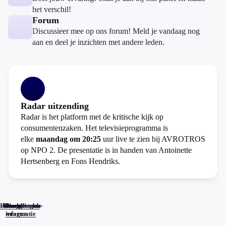
het verschil!
Forum
Discussieer mee op ons forum! Meld je vandaag nog
aan en deel je inzichten met andere leden.
Radar uitzending
Radar is het platform met de kritische kijk op
consumentenzaken. Het televisieprogramma is
elke
maandag om 20:25
uur live te zien bij AVROTROS
op NPO 2. De presentatie is in handen van Antoinette
Hertsenberg en Fons Hendriks.
Home
Actueel
Uitzendingen
Reacties
Programma-
Veelgestelde
informatie
vragen