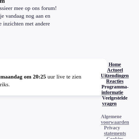
um
ssieer mee op ons forum!
je vandaag nog aan en
je inzichten met andere
.
Home
Actueel
Uitzendingen
e
maandag om 20:25
uur live te zien
Reacties
riks.
Programma-
informatie
Veelgestelde
vragen
Algemene
voorwaarden
Privacy
statements
Cookies