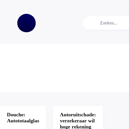
Video
Video
Douche:
Autoruitschade:
Autototaalglas
verzekeraar wil
hoge rekening