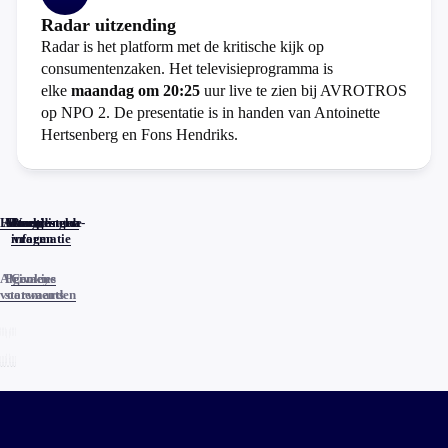
Radar uitzending
Radar is het platform met de kritische kijk op
consumentenzaken. Het televisieprogramma is
elke
maandag om 20:25
uur live te zien bij AVROTROS
op NPO 2. De presentatie is in handen van Antoinette
Hertsenberg en Fons Hendriks.
Home
Actueel
Uitzendingen
Reacties
Programma-
Veelgestelde
informatie
vragen
Algemene
Privacy
Cookies
voorwaarden
statements