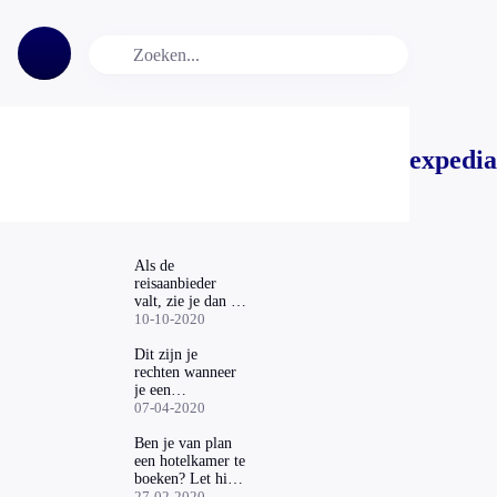
expedia
Als de
reisaanbieder
valt, zie je dan je
geld nog terug?
10-10-2020
Dit zijn je
rechten wanneer
je een
hotelovernachting
07-04-2020
is geannuleerd bij
Booking.com en
Ben je van plan
Expedia
een hotelkamer te
boeken? Let hier
dan op
27-02-2020