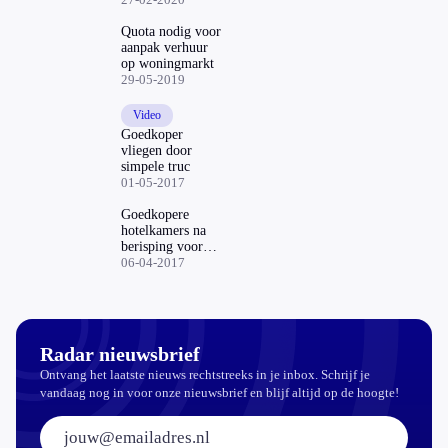
Quota nodig voor
aanpak verhuur
op woningmarkt
29-05-2019
Video
Goedkoper
vliegen door
simpele truc
01-05-2017
Goedkopere
hotelkamers na
berisping voor
Booking.com en
06-04-2017
Expedia
Radar nieuwsbrief
Ontvang het laatste nieuws rechtstreeks in je inbox. Schrijf je
vandaag nog in voor onze nieuwsbrief en blijf altijd op de hoogte!
E-mailadres: