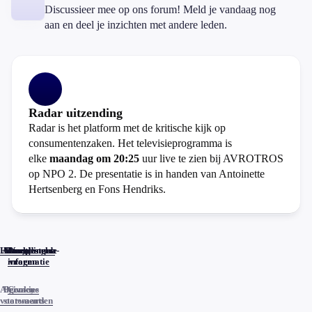
Discussieer mee op ons forum! Meld je vandaag nog
aan en deel je inzichten met andere leden.
Radar uitzending
Radar is het platform met de kritische kijk op
consumentenzaken. Het televisieprogramma is
elke
maandag om 20:25
uur live te zien bij AVROTROS
op NPO 2. De presentatie is in handen van Antoinette
Hertsenberg en Fons Hendriks.
Home
Actueel
Uitzendingen
Reacties
Programma-
Veelgestelde
informatie
vragen
Algemene
Privacy
Cookies
voorwaarden
statements