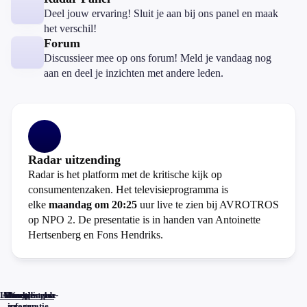
Deel jouw ervaring! Sluit je aan bij ons panel en maak
het verschil!
Forum
Discussieer mee op ons forum! Meld je vandaag nog
aan en deel je inzichten met andere leden.
Radar uitzending
Radar is het platform met de kritische kijk op
consumentenzaken. Het televisieprogramma is
elke
maandag om 20:25
uur live te zien bij AVROTROS
op NPO 2. De presentatie is in handen van Antoinette
Hertsenberg en Fons Hendriks.
Home
Actueel
Uitzendingen
Reacties
Programma-
Veelgestelde
informatie
vragen