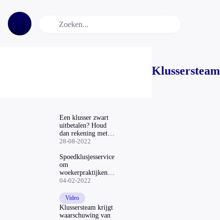
Klussersteam
Een klusser zwart
uitbetalen? Houd
dan rekening met
deze risico’s
28-08-2022
Spoedklusjesservice
om
woekerpraktijken
klusjesbedrijven
04-02-2022
aan te pakken
Video
Klussersteam krijgt
waarschuwing van