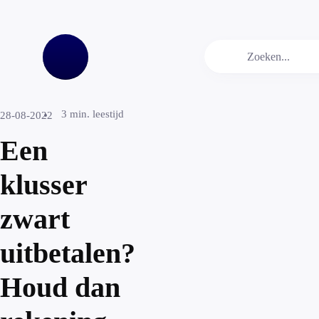
3
min. leestijd
28-08-2022
Een
klusser
zwart
uitbetalen?
Houd dan