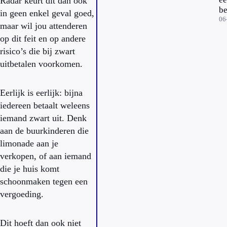
Radar keurt dit dan ook
b
in geen enkel geval goed,
kl
06
maar wil jou attenderen
op dit feit en op andere
risico’s die bij zwart
uitbetalen voorkomen.
Eerlijk is eerlijk: bijna
iedereen betaalt weleens
iemand zwart uit. Denk
aan de buurkinderen die
limonade aan je
verkopen, of aan iemand
die je huis komt
schoonmaken tegen een
vergoeding.
Dit hoeft dan ook niet