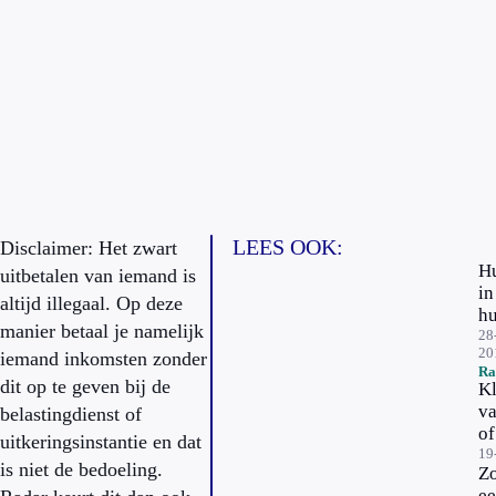
LEES OOK:
Disclaimer: Het zwart
H
uitbetalen van iemand is
in
altijd illegaal. Op deze
hu
manier betaal je namelijk
w
28
20
iemand inkomsten zonder
be
Ra
je
dit op te geven bij de
Kl
w
va
belastingdienst of
zi
of
uitkeringsinstantie en dat
re
we
19
is niet de bedoeling.
Zo
be
e