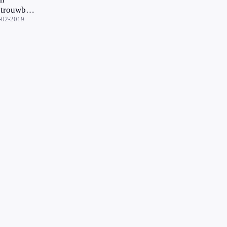
etrouwbare
usjesman
-02-2019