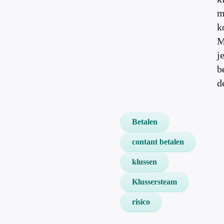
m
k
M
j
b
d
Betalen
contant betalen
klussen
Klussersteam
risico