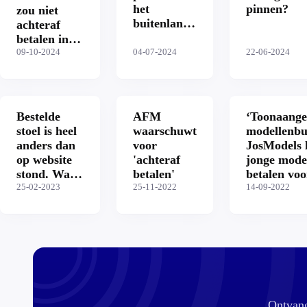
het
pinnen?
zou niet
buitenland:
achteraf
dit moet je
betalen in
weten over
fysieke
09-10-2024
04-07-2024
22-06-2024
geld op
winkels:
Video
vakantie
‘Altijd foute
boel’
Bestelde
AFM
‘Toonaang
stoel is heel
waarschuwt
modellenbu
anders dan
voor
JosModels 
op website
'achteraf
jonge mode
stond. Wat
betalen'
betalen voo
nu?
25-02-2023
25-11-2022
zogenaamd
14-09-2022
carrière
Ontvang