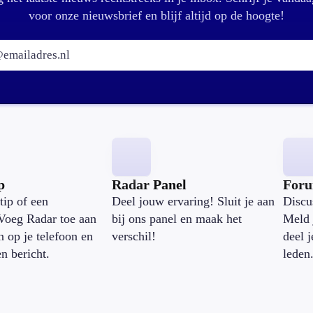
voor onze nieuwsbrief en blijf altijd op de hoogte!
E-mailadres:
p
Radar Panel
For
tip of een
Deel jouw ervaring! Sluit je aan
Discu
Voeg Radar toe aan
bij ons panel en maak het
Meld 
n op je telefoon en
verschil!
deel 
en bericht.
leden