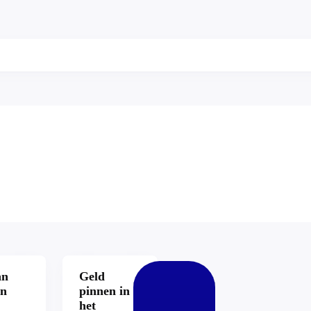
an
Geld
en
pinnen in
het