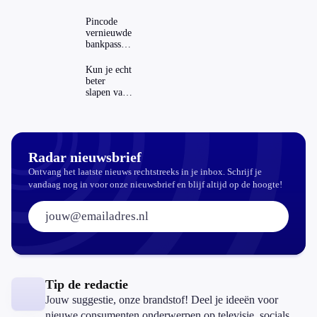
Dit zijn de
regels in
Pincode
Nederland
vernieuwde
en het
bankpassen
buitenland
zichtbaar in
ING-app:
Kun je echt
is dat wel
beter
veilig?
slapen van
slaapthee?
Radar nieuwsbrief
Ontvang het laatste nieuws rechtstreeks in je inbox. Schrijf je
vandaag nog in voor onze nieuwsbrief en blijf altijd op de hoogte!
E-mailadres:
Tip de redactie
Jouw suggestie, onze brandstof! Deel je ideeën voor
nieuwe consumenten onderwerpen op televisie, socials