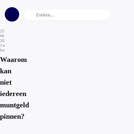
22-
06-
2024
3
min.
leestijd
Waarom
kan
niet
iedereen
muntgeld
pinnen?