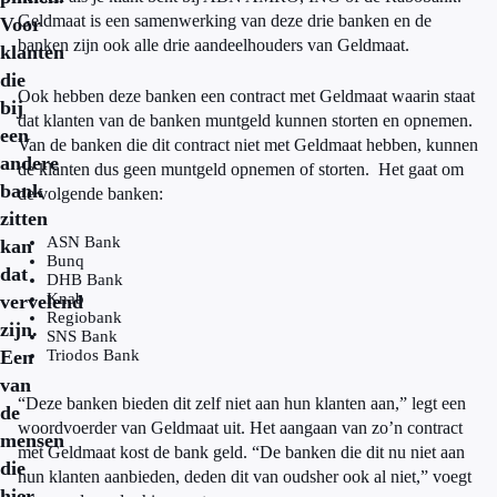
Geldmaat is een samenwerking van deze drie banken en de
Voor
banken zijn ook alle drie aandeelhouders van Geldmaat.
klanten
die
Ook hebben deze banken een contract met Geldmaat waarin staat
bij
dat klanten van de banken muntgeld kunnen storten en opnemen.
een
Van de banken die dit contract niet met Geldmaat hebben, kunnen
andere
de klanten dus geen muntgeld opnemen of storten. Het gaat om
bank
de volgende banken:
zitten
ASN Bank
kan
Bunq
dat
DHB Bank
Knab
vervelend
Regiobank
zijn.
SNS Bank
Een
Triodos Bank
van
“Deze banken bieden dit zelf niet aan hun klanten aan,” legt een
de
woordvoerder van Geldmaat uit. Het aangaan van zo’n contract
mensen
met Geldmaat kost de bank geld. “De banken die dit nu niet aan
die
hun klanten aanbieden, deden dit van oudsher ook al niet,” voegt
hier