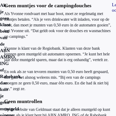
L
Als
Geen muntjes voor de campingdouches
o
je
Als Yvonne rondvaart met haar boot, moet ze regelmatig met
geen
muntjes betalen. “Als je vers drinkwater wilt inladen, voor op de
klant
boot, dan moet je munten van 0,50 euro in de automaten gooien”,
bent
legt Yvonne uit. “Dat geldt ook voor de douches en wasmachines
op campings.”
van
de
Yvonne is klant van de Regiobank. Klanten van deze bank
ABN
kunnen geen muntgeld uit automaten opnemen. “Je kunt het hele
AMRO,
jaar door muntgeld sparen, maar dat is erg onhandig”, vertelt ze.
ING
of
En ook als ze van tevoren munten van 0,50 euro heeft gespaard,
Rabobank,
dan gaat het alsnog weleens mis. “Bij een van de campings
dan
vroegen ze geen 0,50 euro, maar één euro. En die had ik niet bij
me,” zegt ze.
kun
je
Geen muntrollen
geen
muntgeld
Op de website van Geldmaat staat dat je alleen muntgeld op kunt
pinnen.
nemen als je klant bent bij ABN AMRO, ING of de Rabobank.