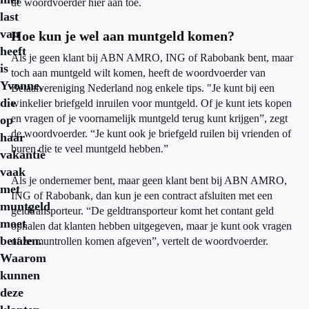
de woordvoerder hier aan toe.
last
van
Hoe kun je wel aan muntgeld komen?
heeft
Als je geen klant bij ABN AMRO, ING of Rabobank bent, maar
is
toch aan muntgeld wilt komen, heeft de woordvoerder van
Yvonne,
Betaalvereniging Nederland nog enkele tips. "Je kunt bij een
die
winkelier briefgeld inruilen voor muntgeld. Of je kunt iets kopen
en vragen of je voornamelijk muntgeld terug kunt krijgen”, zegt
op
de woordvoerder. “Je kunt ook je briefgeld ruilen bij vrienden of
haar
buren die te veel muntgeld hebben.”
vakantie
vaak
Als je ondernemer bent, maar geen klant bent bij ABN AMRO,
met
ING of Rabobank, dan kun je een contract afsluiten met een
muntgeld
geldtransporteur. “De geldtransporteur komt het contant geld
moet
ophalen dat klanten hebben uitgegeven, maar je kunt ook vragen
betalen.
of ze muntrollen komen afgeven”, vertelt de woordvoerder.
Waarom
kunnen
deze