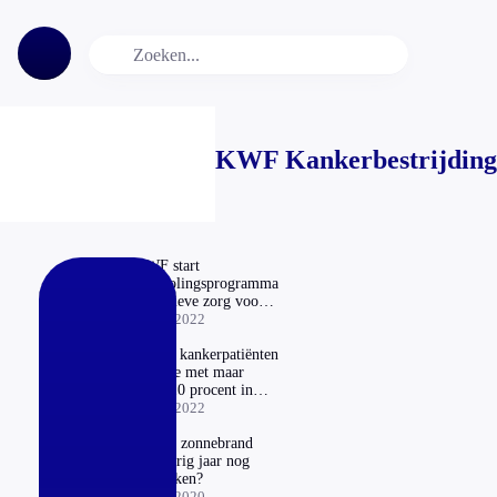
KWF Kankerbestrijding
KWF start
nascholingsprogramma
palliatieve zorg voor
betere begeleiding
25-04-2022
ongeneeslijk zieken
Aantal kankerpatiënten
groeide met maar
liefst 10 procent in
2021
03-02-2022
Kan ik zonnebrand
van vorig jaar nog
gebruiken?
10-04-2020