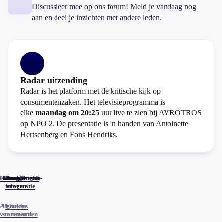
Discussieer mee op ons forum! Meld je vandaag nog
aan en deel je inzichten met andere leden.
Radar uitzending
Radar is het platform met de kritische kijk op
consumentenzaken. Het televisieprogramma is
elke
maandag om 20:25
uur live te zien bij AVROTROS
op NPO 2. De presentatie is in handen van Antoinette
Hertsenberg en Fons Hendriks.
Home
Actueel
Uitzendingen
Reacties
Programma-
Veelgestelde
informatie
vragen
Algemene
Privacy
Cookies
voorwaarden
statements