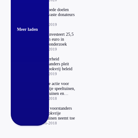
Veel goede doelen
raken vaste donateurs
kwijt
23-09-2019
Meer laden
KWF investeert 25,5
miljoen euro in
kankeronderzoek
02-07-2019
Meerderheid
Nederlanders pleit
voor rookvrij beleid
27-05-2019
Nieuwe actie voor
rookvrije speeltuinen,
dierentuinen en
zwembaden
29-10-2018
Aantal voorstanders
van rookvrije
speeltuinen neemt toe
13-06-2018