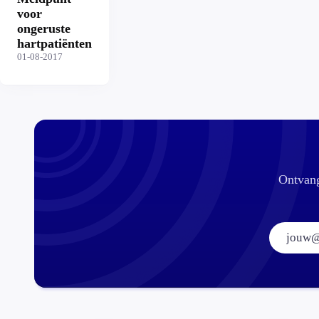
voor
ongeruste
hartpatiënten
01-08-2017
Ontvang