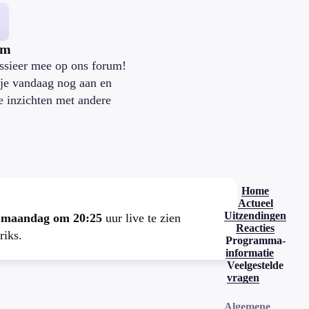
um
ssieer mee op ons forum!
je vandaag nog aan en
je inzichten met andere
.
Home
Actueel
Uitzendingen
e
maandag om 20:25
uur live te zien
Reacties
riks.
Programma-
informatie
Veelgestelde
vragen
Algemene