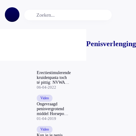
Penisverlenging
Erectiestimulerende
kruidenpasta toch
té pittig: NVWA
legt verkoop stil
06-04-2022
Video
Ongevraagd
penisvergrotend
middel Horsepower
Plus in de post |
01-04-2019
Radar checkt
Video
Kun je je penis