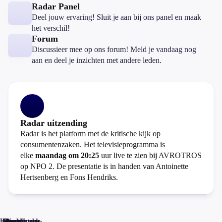
Radar Panel
Deel jouw ervaring! Sluit je aan bij ons panel en maak
het verschil!
Forum
Discussieer mee op ons forum! Meld je vandaag nog
aan en deel je inzichten met andere leden.
Radar uitzending
Radar is het platform met de kritische kijk op
consumentenzaken. Het televisieprogramma is
elke
maandag om 20:25
uur live te zien bij AVROTROS
op NPO 2. De presentatie is in handen van Antoinette
Hertsenberg en Fons Hendriks.
Home
Actueel
Uitzendingen
Reacties
Programma-
Veelgestelde