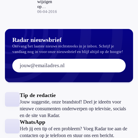
wijzigen
op
vliegticket:
06-04-2016
grote
verschillen
in prijs en
procedure
Radar nieuwsbrief
Ontvang het laatste nieuws rechtstreeks in je inbox. Schrijf je
vandaag nog in voor onze nieuwsbrief en blijf altijd op de hoogte!
E-mailadres:
Tip de redactie
Jouw suggestie, onze brandstof! Deel je ideeën voor
nieuwe consumenten onderwerpen op televisie, socials
en de site van Radar.
WhatsApp
Heb jij een tip of een probleem? Voeg Radar toe aan de
contacten op je telefoon en stuur ons een bericht.