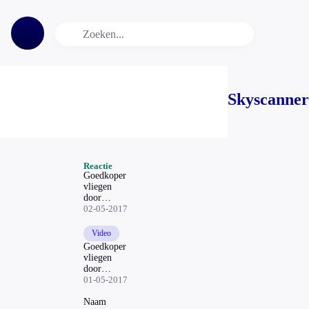
Skyscanner
Reactie
Goedkoper
vliegen
door
simpele
02-05-2017
truc -
reactie
Video
Skyscanner
Goedkoper
vliegen
door
simpele
01-05-2017
truc
Naam