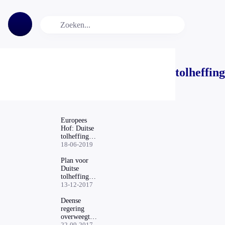
tolheffing
Europees
Hof: Duitse
tolheffing
niet
18-06-2019
toegestaan
Plan voor
Duitse
tolheffing
kost
13-12-2017
Nederlanders
jaarlijks 60
Deense
tot 100
regering
miljoen euro
overweegt
tolheffing
22-09-2017