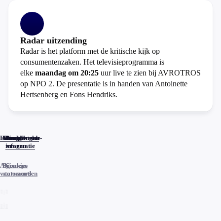
Radar uitzending
Radar is het platform met de kritische kijk op
consumentenzaken. Het televisieprogramma is
elke
maandag om 20:25
uur live te zien bij AVROTROS
op NPO 2. De presentatie is in handen van Antoinette
Hertsenberg en Fons Hendriks.
Home
Actueel
Uitzendingen
Reacties
Programma-
Veelgestelde
informatie
vragen
Algemene
Privacy
Cookies
voorwaarden
statements