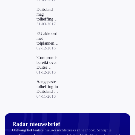
Duitsland
mag
tolheffing
definitief
31-03-2017
invoeren
EU akkoord
met
tolplannen,
Nederland in
02-12-2016
verweer
'Compromis
bereikt over
Duitse
tolplannen'
01-12-2016
Aangepaste
tolheffing in
Duitsland op
komst
04-11-2016
Radar nieuwsbrief
Ontvang het laatste nieuws rechtstreeks in je inbox. Schrijf je