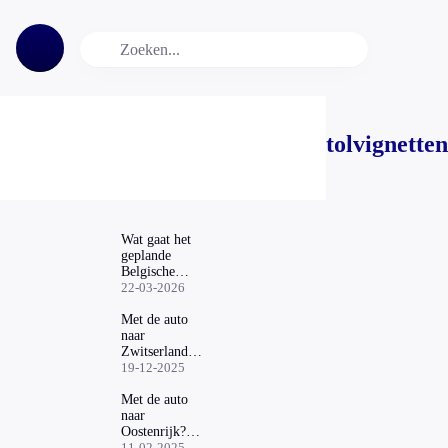
tolvignetten
Wat gaat het
geplande
Belgische
tolvignet je in
22-03-2026
2027 kosten?
Met de auto
naar
Zwitserland?
Let hierop als
19-12-2025
je een
tolvignet op
Met de auto
Marktplaats
naar
koopt
Oostenrijk?
Pas op voor
11-02-2025