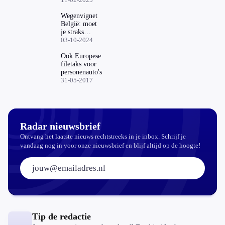
deze tolboete
Wegenvignet
België: moet
je straks
betalen als je
03-10-2024
een dagje naar
Antwerpen
Ook Europese
gaat?
filetaks voor
personenauto's
31-05-2017
Radar nieuwsbrief
Ontvang het laatste nieuws rechtstreeks in je inbox. Schrijf je
vandaag nog in voor onze nieuwsbrief en blijf altijd op de hoogte!
E-mailadres:
Tip de redactie