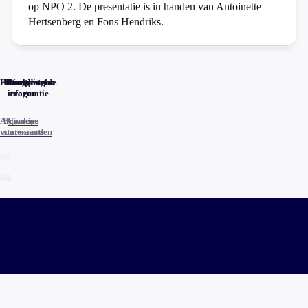
op NPO 2. De presentatie is in handen van Antoinette
Hertsenberg en Fons Hendriks.
Home
Actueel
Uitzendingen
Reacties
Programma-
Veelgestelde
informatie
vragen
Algemene
Privacy
Cookies
voorwaarden
statements