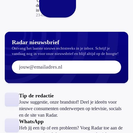
'Gebruik kachel
deze periode niet
in rietgedekt
huis'
23-02-2018
Radar nieuwsbrief
Ontvang het laatste nieuws rechtstreeks in je inbox. Schrijf je
vandaag nog in voor onze nieuwsbrief en blijf altijd op de hoogte!
E-mailadres:
Tip de redactie
Jouw suggestie, onze brandstof! Deel je ideeën voor
nieuwe consumenten onderwerpen op televisie, socials
en de site van Radar.
WhatsApp
Heb jij een tip of een probleem? Voeg Radar toe aan de