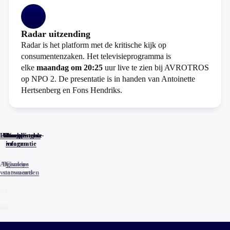
Radar uitzending
Radar is het platform met de kritische kijk op
consumentenzaken. Het televisieprogramma is
elke
maandag om 20:25
uur live te zien bij AVROTROS
op NPO 2. De presentatie is in handen van Antoinette
Hertsenberg en Fons Hendriks.
Home
Actueel
Uitzendingen
Reacties
Programma-
Veelgestelde
informatie
vragen
Algemene
Privacy
Cookies
voorwaarden
statements