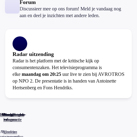
Forum
Discussieer mee op ons forum! Meld je vandaag nog
aan en deel je inzichten met andere leden.
Radar uitzending
Radar is het platform met de kritische kijk op
consumentenzaken. Het televisieprogramma is
elke
maandag om 20:25
uur live te zien bij AVROTROS
op NPO 2. De presentatie is in handen van Antoinette
Hertsenberg en Fons Hendriks.
Home
Actueel
Uitzendingen
Reacties
Programma-
Veelgestelde
informatie
vragen
Algemene
Privacy
Cookies
voorwaarden
statements