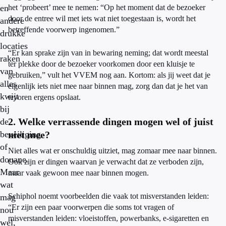
en
het ‘probeert’ mee te nemen: “Op het moment dat de bezoeker
door de entree wil met iets wat niet toegestaan is, wordt het
andere
betreffende voorwerp ingenomen.”
drukke
locaties
“Er kan sprake zijn van in bewaring neming; dat wordt meestal
raken
ter plekke door de bezoeker voorkomen door een kluisje te
van
gebruiken,” vult het VVEM nog aan. Kortom: als jij weet dat je
alles
eigenlijk iets niet mee naar binnen mag, zorg dan dat je het van
kwijt
tevoren ergens opslaat.
bij
2. Welke verrassende dingen mogen wel of juist
de
beveiliging
niet mee?
of
Niet alles wat er onschuldig uitziet, mag zomaar mee naar binnen.
douane.
Ook zijn er dingen waarvan je verwacht dat ze verboden zijn,
Maar
maar vaak gewoon mee naar binnen mogen.
wat
Schiphol noemt voorbeelden die vaak tot misverstanden leiden:
mag
“Er zijn een paar voorwerpen die soms tot vragen of
nou
misverstanden leiden: vloeistoffen, powerbanks, e-sigaretten en
wel,