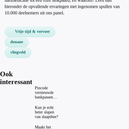
hartmedicatie tot een roze stokpaard, en waarom? Lees dan
hieronder de opvallende ervaringen met ingenomen spullen van
10.000 deelnemers uit ons panel.
Vrije tijd & vervoer
douane
vliegveld
Ook
interessant
Pincode
vernieuwde
bankpassen
zichtbaar in
ING-app: is dat
Kun je echt
wel veilig?
beter slapen
van slaapthee?
Maakt het