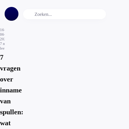
16-
06-
2025
7
min.
leestijd
7
vragen
over
inname
van
spullen:
wat