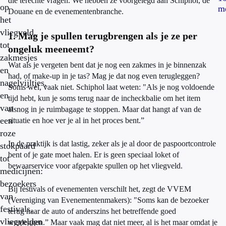
die terechte vragen. We hebben ze voorgelegd aan Schiphol, de
op
m
Douane en de evenementenbranche.
het
vliegveld,
1. Mag je spullen terugbrengen als je ze per
tot
ongeluk meeneemt?
zakmesjes
Wat als je vergeten bent dat je nog een zakmes in je binnenzak
en
had, of make-up in je tas? Mag je dat nog even terugleggen?
nagelvijltjes,
Soms wel, vaak niet. Schiphol laat weten: "Als je nog voldoende
en
tijd hebt, kun je soms terug naar de incheckbalie om het item
van
alsnog in je ruimbagage te stoppen. Maar dat hangt af van de
een
situatie en hoe ver je al in het proces bent.”
roze
In de praktijk is dat lastig, zeker als je al door de paspoortcontrole
stokpaard
bent of je gate moet halen. Er is geen speciaal loket of
tot
bewaarservice voor afgepakte spullen op het vliegveld.
medicijnen:
bezoekers
Bij festivals of evenementen verschilt het, zegt de VVEM
van
(Vereniging van Evenementenmakers): "Soms kan de bezoeker
festivals,
terug naar de auto of anderszins het betreffende goed
vliegvelden
wegleggen.” Maar vaak mag dat niet meer, al is het maar omdat je