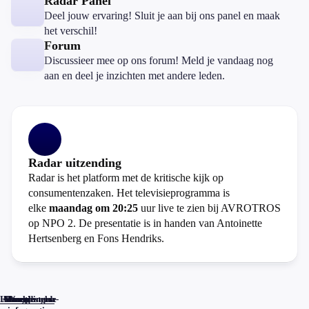
Radar Panel
Deel jouw ervaring! Sluit je aan bij ons panel en maak
het verschil!
Forum
Discussieer mee op ons forum! Meld je vandaag nog
aan en deel je inzichten met andere leden.
Radar uitzending
Radar is het platform met de kritische kijk op
consumentenzaken. Het televisieprogramma is
elke
maandag om 20:25
uur live te zien bij AVROTROS
op NPO 2. De presentatie is in handen van Antoinette
Hertsenberg en Fons Hendriks.
Home
Actueel
Uitzendingen
Reacties
Programma-
Veelgestelde