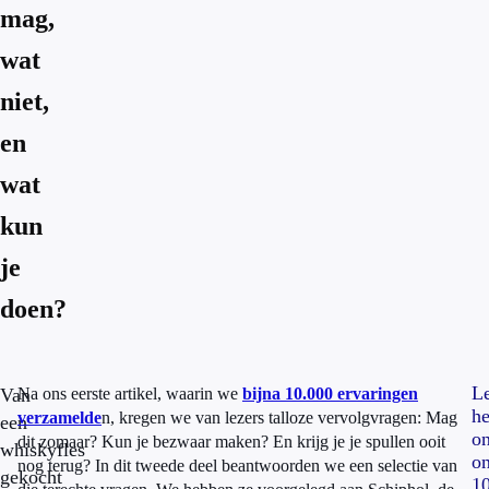
mag,
wat
niet,
en
wat
kun
je
doen?
L
Van
Na ons eerste artikel, waarin we
bijna 10.000 ervaringen
he
verzamelde
n, kregen we van lezers talloze vervolgvragen: Mag
een
o
dit zomaar? Kun je bezwaar maken? En krijg je je spullen ooit
whiskyfles
o
nog terug? In dit tweede deel beantwoorden we een selectie van
gekocht
1