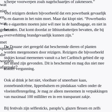
scherpe voorwerpen zoals nagelschaartjes of zakmessen.”
wat
niet,
Veel reizigers denken bijvoorbeeld dat een powerbank gevaarlijk
en
is en daarom in het ruim moet. Maar dat klopt niet. “Powerbanks
wat
en e-sigaretten moeten juist wél mee in de handbagage, en niet in
gebeurt
het ruim. Dat komt doordat ze lithiumbatterijen bevatten, die bij
oververhitting brandgevaarlijk kunnen zijn.”
er
met
De Douane ziet geregeld dat beschermde dieren of planten
spullen
worden meegenomen door reizigers. Reizigers die bijvoorbeeld
die
stukjes koraal meenemen vanuit o.a het Caribisch gebied die op
worden
het strand zijn gevonden. Dit is beschermd en mag dus niet mee
afgepakt?
zonder vergunning.
Ook al drink je het niet, vloeibare of smeerbare kaas,
zonnebrandcrème, lippenbalsem en pindakaas vallen onder de
vloeistoffenregeling. Je mag ze alleen meenemen in verpakkingen
van maximaal 100 milliliter en in een transparant zakje.
Bij festivals zijn selfiesticks, paraplu’s, glazen flessen en zelfs