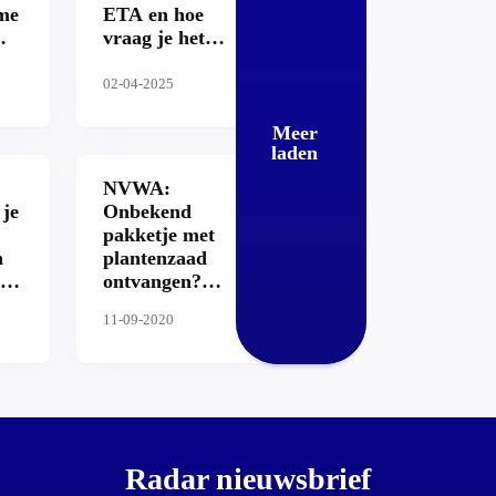
me
ETA en hoe
vraag je het
en:
aan?
02-04-2025
Meer
laden
 en
NVWA:
je
 je
Onbekend
?
pakketje met
n
plantenzaad
ontvangen?
Meld dit direct
11-09-2020
lt
en
U
Radar nieuwsbrief