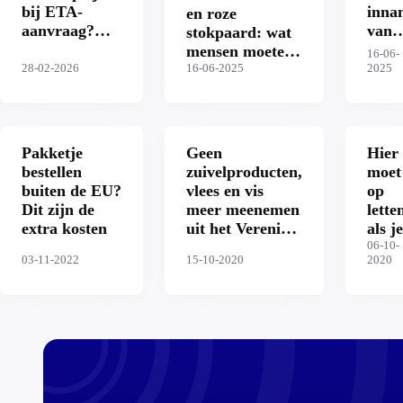
bij ETA-
inna
en roze
aanvraag?
van
stokpaard: wat
‘Kreeg een
spull
mensen moeten
16-06-
rekening van
wat
28-02-2026
inleveren bij
16-06-2025
2025
201 euro’
mag,
security
wat
niet,
wat
Pakketje
Geen
Hier
kun 
bestellen
zuivelproducten,
moet
doen
buiten de EU?
vlees en vis
op
Dit zijn de
meer meenemen
lette
extra kosten
uit het Verenigd
als je
Koninkrijk
iets
06-10-
03-11-2022
15-10-2020
2020
vanaf 2021
beste
buit
de E