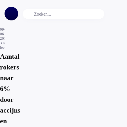
09-
06-
2016
3
min.
leestijd
Aantal
rokers
naar
6%
door
accijns
en