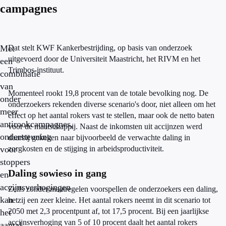
campagnes
Met
Dat stelt KWF Kankerbestrijding, op basis van onderzoek
uitgevoerd door de Universiteit Maastricht, het RIVM en het
een
Trimbos-instituut.
combinatie
van
Momenteel rookt 19,8 procent van de totale bevolking nog. De
onder
onderzoekers rekenden diverse scenario's door, niet alleen om het
meer
effect op het aantal rokers vast te stellen, maar ook de netto baten
antirookcampagnes,
voor de maatschappij. Naast de inkomsten uit accijnzen werd
ondersteuning
daarbij gekeken naar bijvoorbeeld de verwachte daling in
voor
zorgkosten en de stijging in arbeidsproductiviteit.
stoppers
Daling sowieso in gang
en
accijnsverhogingen
Zelfs zonder maatregelen voorspellen de onderzoekers een daling,
kan
hetzij een zeer kleine. Het aantal rokers neemt in dit scenario tot
2050 met 2,3 procentpunt af, tot 17,5 procent. Bij een jaarlijkse
het
accijnsverhoging van 5 of 10 procent daalt het aantal rokers
aantal