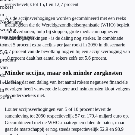
respectievelijk tot 15,1 en 12,7 procent.
rokers
in
Als de accijnsverhogingen worden gecombineerd met een reeks
Nederland
maatregelen die de Wereldgezondheidsorganisatie (WHO) bepleit
worden
- rookverboden, hulp bij stoppen, grote mediacampagnes en
teruggedrongen
marketingbeperkingen - is de daling nog sterker. In combinatie
tot
met 5 procent extra accijns per jaar rookt in 2050 in dit scenario
7,7 procent van de bevolking nog en bij een accijnsverhoging van
5,6
10 procent daalt het aantal rokers zelfs tot 5,6 procent.
procent
van
Minder accijns, maar ook minder zorgkosten
de
bevolking
Het idee dat een daling van het aantal rokers negatieve financiële
gevolgen heeft vanwege de lagere accijnsinkomsten klopt volgens
in
de onderzoekers niet.
2050.
Louter accijnsverhogingen van 5 of 10 procent levert de
samenleving tot 2050 respectievelijk 57 en 179,4 miljard euro op.
Gecombineerd met de WHO-maatregelen dalen de baten, maar
gaat de maatschappij er nog steeds respectievelijk 52,9 en 98,9