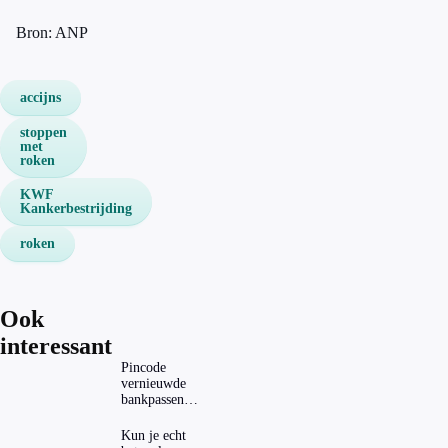
Bron: ANP
accijns
stoppen
met
roken
KWF
Kankerbestrijding
roken
Ook
interessant
Pincode
vernieuwde
bankpassen
zichtbaar in
ING-app: is dat
Kun je echt
wel veilig?