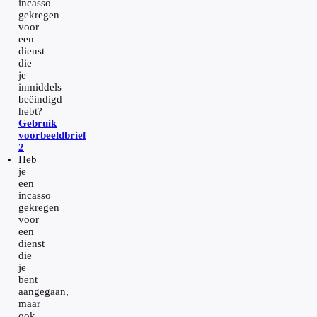
incasso
gekregen
voor
een
dienst
die
je
inmiddels
beëindigd
hebt?
Gebruik
voorbeeldbrief
2
Heb
je
een
incasso
gekregen
voor
een
dienst
die
je
bent
aangegaan,
maar
ook