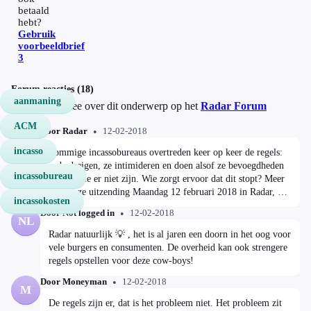
betaald
hebt?
Gebruik
voorbeeldbrief
3
Forum reacties (18)
aanmaning
Discussieer mee over dit onderwerp op het
Radar Forum
ACM
Door Radar
12-02-2018
R
incasso
Sommige incassobureaus overtreden keer op keer de regels:
ze bedreigen, ze intimideren en doen alsof ze bevoegdheden
incassobureau
hebben die er niet zijn. Wie zorgt ervoor dat dit stopt? Meer
over deze uitzending Maandag 12 februari 2018 in Radar, om
incassokosten
21:24 uur bij AVROTROS op NPO 1
Door Not logged in
12-02-2018
NL
Radar natuurlijk 💡 , het is al jaren een doorn in het oog voor
vele burgers en consumenten. De overheid kan ook strengere
regels opstellen voor deze cow-boys!
Door Moneyman
12-02-2018
M
De regels zijn er, dat is het probleem niet. Het probleem zit