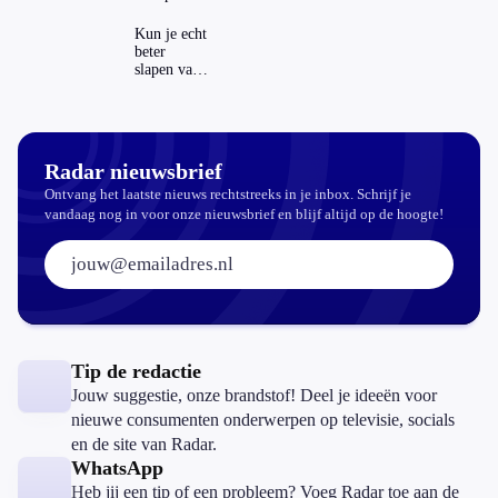
buitenland
zichtbaar in
ING-app:
Kun je echt
is dat wel
beter
veilig?
slapen van
slaapthee?
Radar nieuwsbrief
Ontvang het laatste nieuws rechtstreeks in je inbox. Schrijf je
vandaag nog in voor onze nieuwsbrief en blijf altijd op de hoogte!
E-mailadres:
Tip de redactie
Jouw suggestie, onze brandstof! Deel je ideeën voor
nieuwe consumenten onderwerpen op televisie, socials
en de site van Radar.
WhatsApp
Heb jij een tip of een probleem? Voeg Radar toe aan de