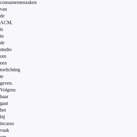
consumentenzaken
van
de
ACM,
is
in
de
studio
om
een
toelichting
te
geven.
Volgens
haar
gaat
het
bij
incasso
vaak
om