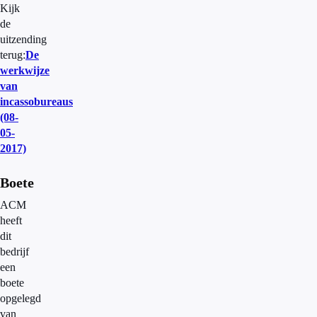
Kijk
de
uitzending
terug:
De
werkwijze
van
incassobureaus
(08-
05-
2017)
Boete
ACM
heeft
dit
bedrijf
een
boete
opgelegd
van