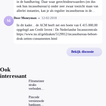
in de handhaving. Daar waar gerechtsdeurwaarders (en dus
ook hun incassobureau's) onder zeer zwaar toezicht staan van
allerlei instanties, kan je als regulier incassobureau in de
praktijk behoorlijk je gang gaan. Dat onderscheid mag wel
Door Moneyman
12-02-2018
eens aangepakt worden.
M
In dit kader... de ACM heeft net een boete van € 415.000,00
opgelegd aan Credit Invest / De Nederlandse Incassocentrale.
https://www.nu.nl/geldzaken/5129912/incassobureau-beboet-
druk-zetten-consumenten.html
Bekijk discussie
Ook
interessant
Flitsmeister
straks
verboden?
Dit zijn de
regels in
Pincode
Nederland
vernieuwde
en het
bankpassen