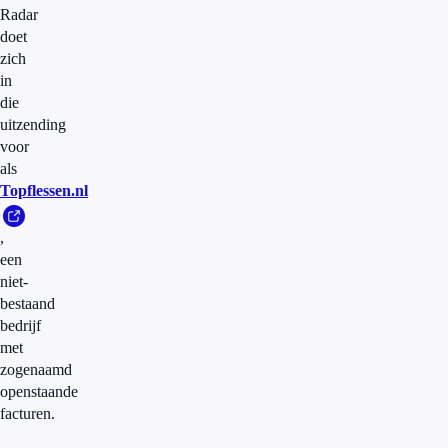
Radar
doet
zich
in
die
uitzending
voor
als
Topflessen.nl
,
een
niet-
bestaand
bedrijf
met
zogenaamd
openstaande
facturen.