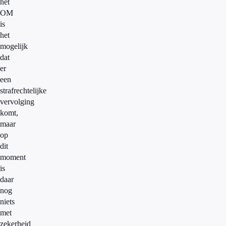
het
OM
is
het
mogelijk
dat
er
een
strafrechtelijke
vervolging
komt,
maar
op
dit
moment
is
daar
nog
niets
met
zekerheid