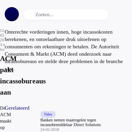
12-
Onterechte vorderingen innen, hoge incassokosten
02-
berekenen, en ontoelaatbare druk uitoefenen op
2018
3
min.
consumenten om rekeningen te betalen. De Autoriteit
leestijd
Consument & Markt (ACM) deed onderzoek naar
ACM
incassobureaus en stelde deze problemen in de branche
vast.
pakt
incassobureaus
aan
Gerelateerd
De
ACM
Video
Banken nemen maatregelen tegen
maakt
incassobemiddelaar Direct Solutions
op
24-02-2018