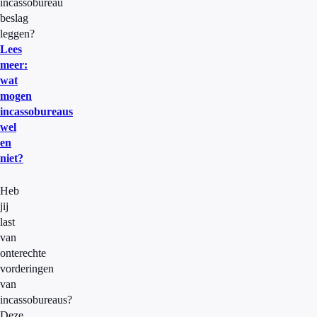
incassobureau
beslag
leggen?
Lees
meer:
wat
mogen
incassobureaus
wel
en
niet?
Heb
jij
last
van
onterechte
vorderingen
van
incassobureaus?
Deze