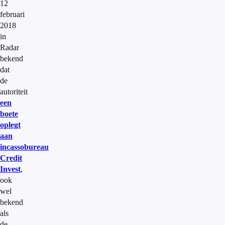
12
februari
2018
in
Radar
bekend
dat
de
autoriteit
een
boete
oplegt
aan
incassobureau
Credit
Invest
,
ook
wel
bekend
als
de