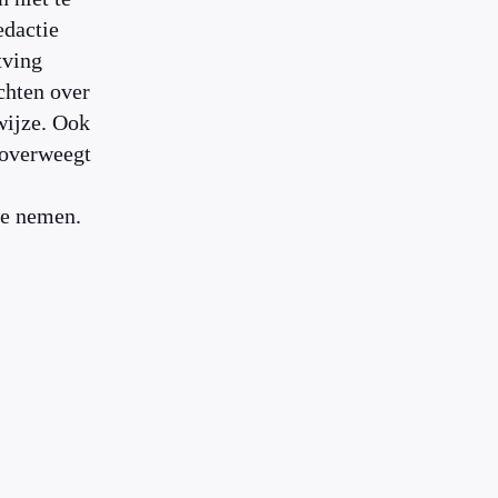
edactie
tving
achten over
wijze. Ook
verweegt
te nemen.