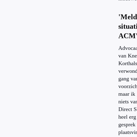
'Meld
situat
ACM
Advocaa
van Kne
Korthal
verwond
gang van
voorzich
maar ik
niets va
Direct S
heel erg
gesprek 
plaatsvi