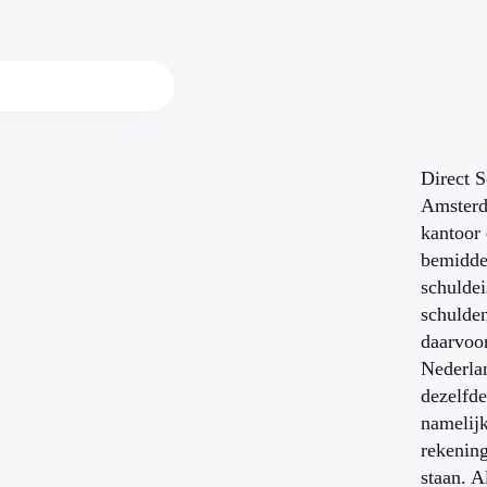
Direct S
Amsterd
kantoor 
bemidde
schuldei
schulden
daarvoor
Nederla
dezelfd
namelijk
rekenin
staan. A