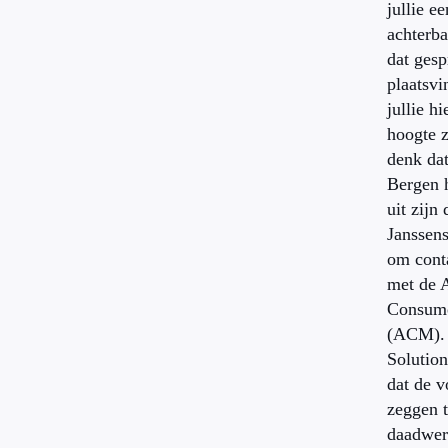
jullie e
achterba
dat gesp
plaatsv
jullie h
hoogte z
denk da
Bergen h
uit zijn 
Janssen
om cont
met de A
Consum
(ACM). 
Solutio
dat de v
zeggen 
daadwerk