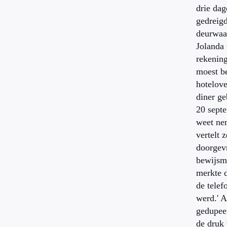
drie dag
gedreig
deurwaa
Jolanda 
rekenin
moest be
hotelove
diner g
20 sept
weet ner
vertelt z
doorgev
bewijsma
merkte d
de telef
werd.' 
gedupeer
de druk 