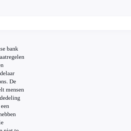
se bank
aatregelen
en
delaar
ons. De
elt mensen
dedeling
 een
 hebben
ie
n niet te