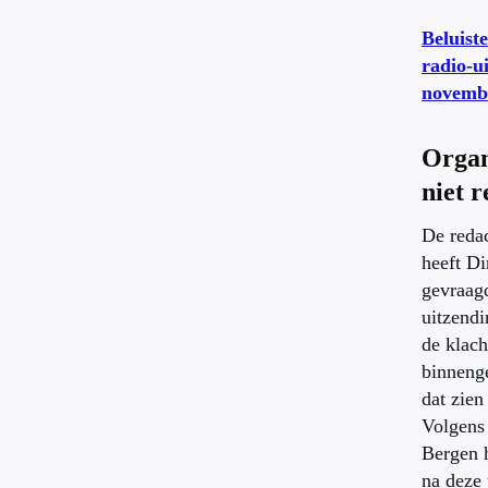
Beluiste
radio-u
novemb
Organ
niet 
De reda
heeft Di
gevraag
uitzendi
de klach
binneng
dat zien 
Volgens
Bergen h
na deze 