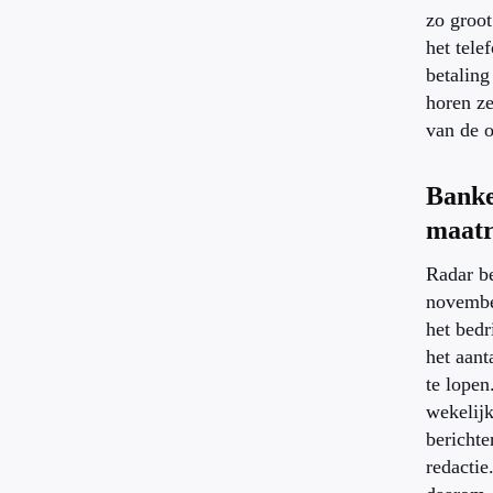
zo groot 
het tele
betaling
horen ze
van de o
Bank
maatr
Radar b
novembe
het bedr
het aant
te lope
wekelijk
berichte
redactie