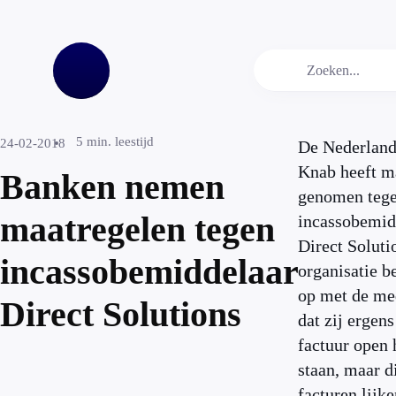
5
min. leestijd
24-02-2018
De Nederland
Knab heeft m
Banken nemen
genomen teg
maatregelen tegen
incassobemid
Direct Soluti
incassobemiddelaar
organisatie b
op met de me
Direct Solutions
dat zij ergens
factuur open
staan, maar d
facturen lijke