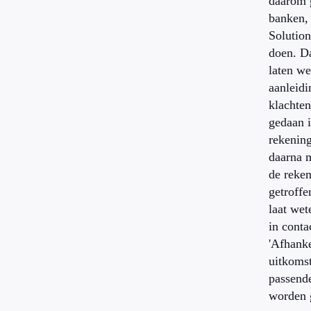
daarom 
banken,
Solutions
doen. D
laten we
aanleid
klachte
gedaan i
rekenin
daarna 
de reken
getrof
laat wet
in conta
'Afhanke
uitkomst
passend
worden 