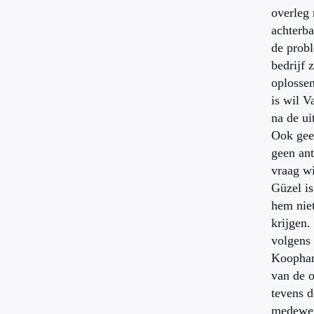
overleg 
achterba
de prob
bedrijf 
oplosse
is wil 
na de ui
Ook gee
geen an
vraag wi
Güzel i
hem niet
krijgen.
volgens
Koophan
van de o
tevens 
medewer