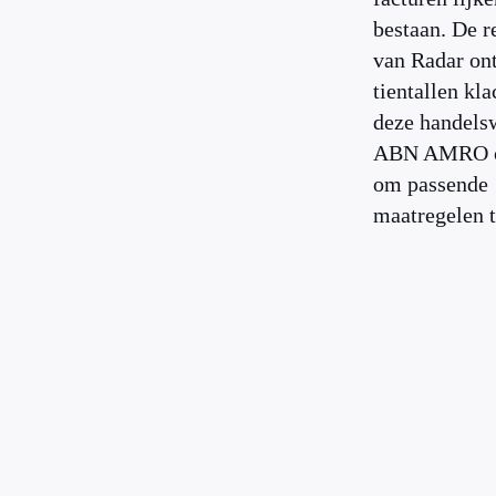
bestaan. De r
van Radar on
tientallen kl
deze handels
ABN AMRO o
om passende
maatregelen 