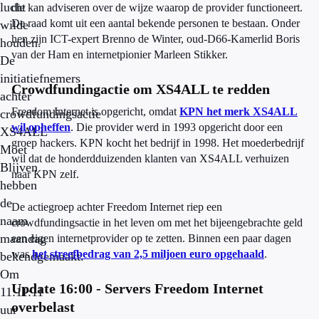
lucht
die kan adviseren over de wijze waarop de provider functioneert.
De raad komt uit een aantal bekende personen te bestaan. Onder
wilde
hen zijn ICT-expert Brenno de Winter, oud-D66-Kamerlid Boris
houden.
van der Ham en internetpionier Marleen Stikker.
De
initiatiefnemers
Crowdfundingactie om XS4ALL te redden
achter
Freedom Internet is opgericht, omdat
KPN het merk XS4ALL
crowdfundingsactie
wil opheffen
. Die provider werd in 1993 opgericht door een
XS4ALL
groep hackers. KPN kocht het bedrijf in 1998. Het moederbedrijf
Moet
wil dat de honderdduizenden klanten van XS4ALL verhuizen
Blijven
naar KPN zelf.
hebben
de
De actiegroep achter Freedom Internet riep een
naam
crowdfundingsactie in het leven om met het bijeengebrachte geld
maandag
een eigen internetprovider op te zetten. Binnen een paar dagen
was
het streefbedrag van 2,5 miljoen euro opgehaald
.
bekendgemaakt.
Om
Update 16:00 - Servers Freedom Internet
11:11:11
overbelast
uur