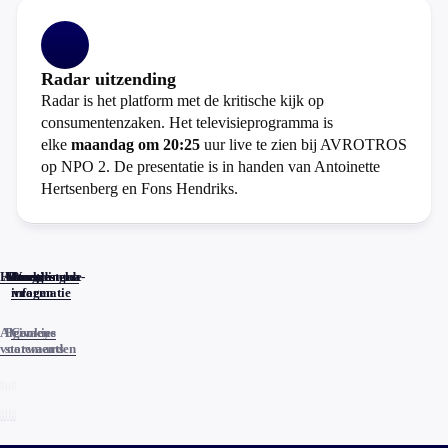
Radar uitzending
Radar is het platform met de kritische kijk op
consumentenzaken. Het televisieprogramma is
elke
maandag om 20:25
uur live te zien bij AVROTROS
op NPO 2. De presentatie is in handen van Antoinette
Hertsenberg en Fons Hendriks.
Home
Actueel
Uitzendingen
Reacties
Programma-
Veelgestelde
informatie
vragen
Algemene
Privacy
Cookies
voorwaarden
statements