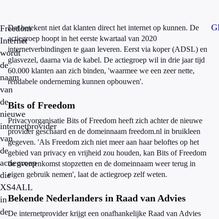
G
Freedom
Dat betekent niet dat klanten direct het internet op kunnen. De
actiegroep hoopt in het eerste kwartaal van 2020
Internet
internetverbindingen te gaan leveren. Eerst via koper (ADSL) en
wordt
glasvezel, daarna via de kabel. De actiegroep wil in drie jaar tijd
de
60.000 klanten aan zich binden, 'waarmee we een zeer nette,
naam
rendabele onderneming kunnen opbouwen'.
van
de
Bits of Freedom
nieuwe
Privacyorganisatie Bits of Freedom heeft zich achter de nieuwe
internetprovider
provider geschaard en de domeinnaam freedom.nl in bruikleen
van
gegeven. 'Als Freedom zich niet meer aan haar beloftes op het
de
gebied van privacy en vrijheid zou houden, kan Bits of Freedom
actiegroep
de overeenkomst stopzetten en de domeinnaam weer terug in
die
eigen gebruik nemen', laat de actiegroep zelf weten.
XS4ALL
Bekende Nederlanders in Raad van Advies
in
de
De internetprovider krijgt een onafhankelijke Raad van Advies