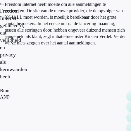
is
Freedom Internet heeft moeite om alle aanmeldingen te
Freedom
verwerken. De site van de nieuwe provider, die de opvolger van
XS4ALL moet worden, is moeilijk bereikbaar door het grote
Internet
aantal bezoekers. In het eerste uur na de lancering maandag,
gelanceerd,
tussen alle storingen door, hebben ongeveer duizend mensen zich
dat
aangemeld als klant, zegt initiatiefneemster Kirsten Verdel. Verder
veiligheid
wil ze niets zeggen over het aantal aanmeldingen.
en
privacy
als
kernwaarden
heeft.
Bron:
ANP