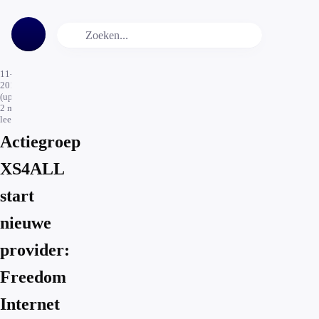
11-11-
2019
(update)
2
min.
leestijd
Actiegroep
XS4ALL
start
nieuwe
provider:
Freedom
Internet