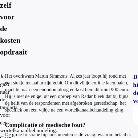
zelf
voor
de
kosten
opdraait
Je
Het overkwam Martin Simmons. Al zes jaar loopt hij rond met
D
een stukje metaal in zijn gebit. Om dit vijltje eruit te laten halen,
gaat
h
moet hij naar een endodontoloog en kost hem dit ruim 900 euro.
naar
d
Hij is niet de enige: uit een oproep van Radar bleek dat bij bijna
de
v
de helft van de respondenten met afgebroken gereedschap, het
tandarts
specifiek om een vijltje na een wortelkanaalbehandeling ging.
voor
een
Complicatie of medische fout?
wortelkanaalbehandeling.
De grote frustratie bij consumenten is de vraag: waarom betaal ik