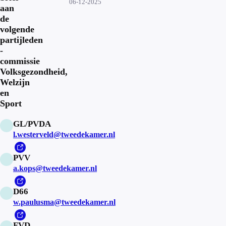
06-12-2025
aan
de
volgende
partijleden
-
commissie
Volksgezondheid,
Welzijn
en
Sport
GL/PVDA
l.westerveld@tweedekamer.nl
PVV
a.kops@tweedekamer.nl
D66
w.paulusma@tweedekamer.nl
FVD