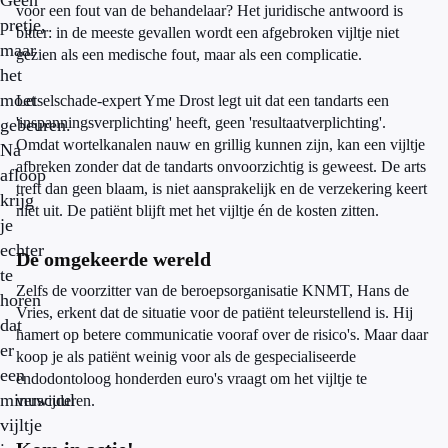
Geen
voor een fout van de behandelaar? Het juridische antwoord is
pretje,
bitter: in de meeste gevallen wordt een afgebroken vijltje niet
maar
gezien als een medische fout, maar als een complicatie.
het
moet
Letselschade-expert Yme Drost legt uit dat een tandarts een
'inspanningsverplichting' heeft, geen 'resultaatverplichting'.
gebeuren.
Omdat wortelkanalen nauw en grillig kunnen zijn, kan een vijltje
Na
afbreken zonder dat de tandarts onvoorzichtig is geweest. De arts
afloop
treft dan geen blaam, is niet aansprakelijk en de verzekering keert
krijg
niet uit. De patiënt blijft met het vijltje én de kosten zitten.
je
echter
De omgekeerde wereld
te
Zelfs de voorzitter van de beroepsorganisatie KNMT, Hans de
horen
Vries, erkent dat de situatie voor de patiënt teleurstellend is. Hij
dat
hamert op betere communicatie vooraf over de risico's. Maar daar
er
koop je als patiënt weinig voor als de gespecialiseerde
een
endodontoloog honderden euro's vraagt om het vijltje te
minuscuul
verwijderen.
vijltje