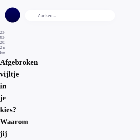
23-
03-
2026
2
min.
leestijd
Afgebroken
vijltje
in
je
kies?
Waarom
jij