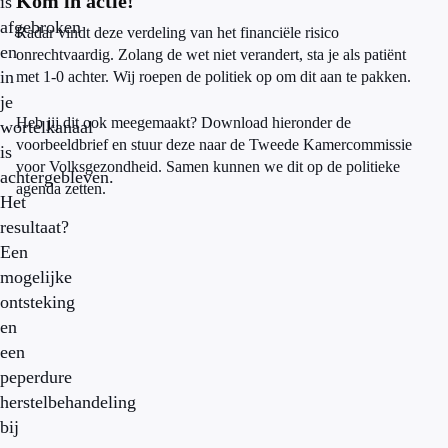
Kom in actie!
is
afgebroken
Radar vindt deze verdeling van het financiële risico
en
onrechtvaardig. Zolang de wet niet verandert, sta je als patiënt
in
met 1-0 achter. Wij roepen de politiek op om dit aan te pakken.
je
Heb jij dit ook meegemaakt? Download hieronder de
wortelkanaal
voorbeeldbrief en stuur deze naar de Tweede Kamercommissie
is
voor Volksgezondheid. Samen kunnen we dit op de politieke
achtergebleven.
agenda zetten.
Het
resultaat?
Een
mogelijke
ontsteking
en
een
peperdure
herstelbehandeling
bij