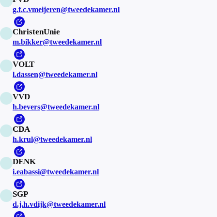
g.f.c.vmeijeren@tweedekamer.nl
ChristenUnie
m.bikker@tweedekamer.nl
VOLT
l.dassen@tweedekamer.nl
VVD
h.bevers@tweedekamer.nl
CDA
h.krul@tweedekamer.nl
DENK
i.eabassi@tweedekamer.nl
SGP
d.j.h.vdijk@tweedekamer.nl