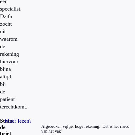
een
specialist.
Dzifa
zocht
uit
waarom
de
rekening
hiervoor
bijna
altijd
bij
de
patiënt
terechtkomt.
Stuur
Meer lezen?
de
Afgebroken vijltje, hoge rekening: 'Dat is het risico
van het vak'
brief