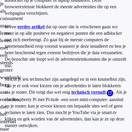
adblocker op je computer of laptop installeren. Deze
je
browserextensie blokkeert de meeste advertenties die op een
als
webpagina verschijnen.
consument
maar
In een
eerder artikel
dat op onze site is verschenen gaan we
leren
meer in op alle positieve en negatieve punten die een adblocker
met zich meebrengt. Zo gaat bij de meeste computers de
leven
internetsnelheid erop vooruit wanneer je deze installeert en ben je
met
beter beschermd tegen externe bedrijven die je data verzamelen.
een
De bezochte site loopt wel de advertentieinkomsten die je omzeilt
steeds
mis.
groter
wordende
Mocht je iets technischer zijn aangelegd en in een knutselbui zijn,
berg
kan je er ook voor kiezen om je advertenties te laten blokkeren
aan
via je router. Dit vergt dus wel enig
technisch vernuft
. Als je
reclames
een Raspberry Pi met Pi-hole -een soort mini-computer- aansluit
op je router, kan je ervoor kiezen om bepaalde sites wel of geen
die
reclames te laten zien. Dus mocht je YouTube via je smart-tv
het
kijken en gek worden van de advertenties, dan kan je ze op deze
internet
manier ontwijken.
naar