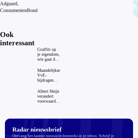
Adguard,
ConsumentenBond
Ook
interessant
Graffiti op
je eigendom,
wie gaat dat
betalen?
Maandelijkse
VvE-
bijdragen
stijgen: heeft
dat invloed
Albert Heijn
op je
verandert
hypotheek?
voorwaarden
koopzegels:
mag dat
zomaar?
Radar nieuwsbrief
Ontvang het laatste nieuws rechtstreeks in je inbox. Schrijf je