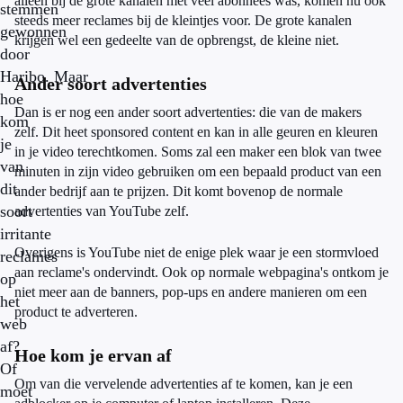
alleen bij de grote kanalen met veel abonnees was, komen nu ook
stemmen
steeds meer reclames bij de kleintjes voor. De grote kanalen
gewonnen
krijgen wel een gedeelte van de opbrengst, de kleine niet.
door
Haribo. Maar
Ander soort advertenties
hoe
Dan is er nog een ander soort advertenties: die van de makers
kom
zelf. Dit heet sponsored content en kan in alle geuren en kleuren
je
in je video terechtkomen. Soms zal een maker een blok van twee
van
minuten in zijn video gebruiken om een bepaald product van een
dit
ander bedrijf aan te prijzen. Dit komt bovenop de normale
soort
advertenties van YouTube zelf.
irritante
Overigens is YouTube niet de enige plek waar je een stormvloed
reclames
aan reclame's ondervindt. Ook op normale webpagina's ontkom je
op
niet meer aan de banners, pop-ups en andere manieren om een
het
product te adverteren.
web
af?
Hoe kom je ervan af
Of
Om van die vervelende advertenties af te komen, kan je een
moet