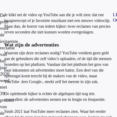
L
De
Je klikt net de video op YouTube aan die je wilt zien: dat ene
O
lasagnerecept of je favoriete muzikant met een nieuwe videoclip.
prijs
Maar dan, de horror van iedere kijker: twee reclames van precies
voor
zeven seconden die niet kunnen worden overgeslagen.
de
irritantste
Wat zijn de advertenties
reclame
Waarom zijn deze reclames nodig? YouTube verdient geen geld
van
aan de gebruikers die zelf video’s uploaden, of de tijd die mensen
het
besteden op het platform. Vandaar dat het platform het gros van
jaar
haar inkomsten uit advertenties moet halen. Een deel van die
2020
opbrengst komt terecht bij de makers van de video, maar
werd
YouTube -lees Google-, steekt zelf het meeste in zijn zak.
met
39
De oplettende kijker is echter de afgelopen tijd nog iets
opgevallen: de advertenties nemen toe in lengte en frequentie.
procent
van
Sinds 2021 laat YouTube meer reclames zien. Waar het eerder
de