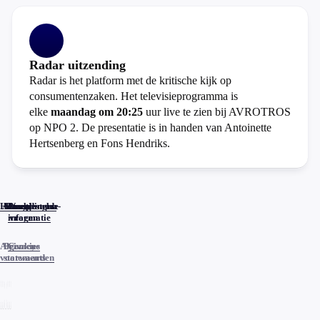
Radar uitzending
Radar is het platform met de kritische kijk op
consumentenzaken. Het televisieprogramma is
elke
maandag om 20:25
uur live te zien bij AVROTROS
op NPO 2. De presentatie is in handen van Antoinette
Hertsenberg en Fons Hendriks.
Home
Actueel
Uitzendingen
Reacties
Programma-
Veelgestelde
informatie
vragen
Algemene
Privacy
Cookies
voorwaarden
statements