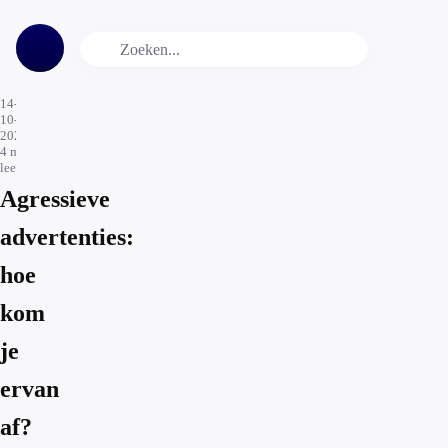
14-
10-
2021
4
min.
leestijd
Agressieve
advertenties:
hoe
kom
je
ervan
af?