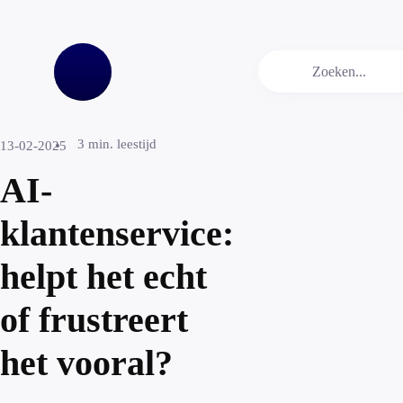
3
min. leestijd
13-02-2025
AI-
klantenservice:
helpt het echt
of frustreert
het vooral?