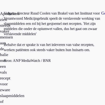
Ge
Apothekers
Volgens directeur Ruud Coolen van Brakel van het Instituut voor
Verantwoord Medicijngebruik speelt de verslavende werking van
zien
slaapmiddelen een rol bij het gesjoemel met recepten. 'Het zijn
steeds
middelen die onder de opiumwet vallen, dus het gaat om zwaar
vaker
verslavende middelen'
mensen
aan
Behalve dat er sprake is van het inleveren van valse recepten,
de
werken patiënten ook steeds vaker buiten hun huisarts om.
balie
met
Bron: ANP MediaWatch / BNR
een
vals
recept
voor
zware
slaapmiddelen
of