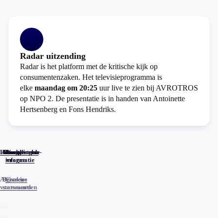
Radar uitzending
Radar is het platform met de kritische kijk op
consumentenzaken. Het televisieprogramma is
elke
maandag om 20:25
uur live te zien bij AVROTROS
op NPO 2. De presentatie is in handen van Antoinette
Hertsenberg en Fons Hendriks.
Home
Actueel
Uitzendingen
Reacties
Programma-
Veelgestelde
informatie
vragen
Algemene
Privacy
Cookies
voorwaarden
statements