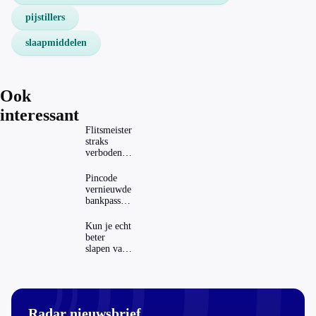
pijstillers
slaapmiddelen
Ook
interessant
Flitsmeister
straks
verboden?
Dit zijn de
regels in
Pincode
Nederland
vernieuwde
en het
bankpassen
buitenland
zichtbaar in
ING-app:
Kun je echt
is dat wel
beter
veilig?
slapen van
slaapthee?
Radar nieuwsbrief