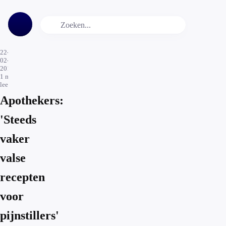
22-
02-
2017
1
min.
leestijd
Apothekers:
'Steeds
vaker
valse
recepten
voor
pijnstillers'