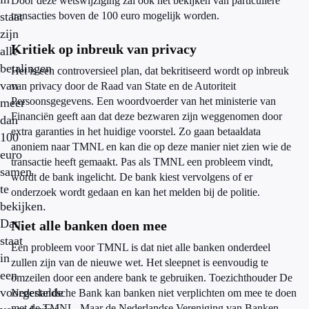
Door deze wetswijziging zal ook het bekijken van particuliere
staat
transacties boven de 100 euro mogelijk worden.
zijn
Kritiek op inbreuk van privacy
alle
betalingen
Het is een controversieel plan, dat bekritiseerd wordt op inbreuk
van
van privacy door de Raad van State en de Autoriteit
Persoonsgegevens. Een woordvoerder van het ministerie van
meer
Financiën geeft aan dat deze bezwaren zijn weggenomen door
dan
extra garanties in het huidige voorstel. Zo gaan betaaldata
100
anoniem naar TMNL en kan die op deze manier niet zien wie de
euro
transactie heeft gemaakt. Pas als TMNL een probleem vindt,
samen
wordt de bank ingelicht. De bank kiest vervolgens of er
te
onderzoek wordt gedaan en kan het melden bij de politie.
bekijken.
Dat
Niet alle banken doen mee
staat
Een probleem voor TMNL is dat niet alle banken onderdeel
in
zullen zijn van de nieuwe wet. Het sleepnet is eenvoudig te
een
omzeilen door een andere bank te gebruiken. Toezichthouder De
voorgestelde
Nederlandsche Bank kan banken niet verplichten om mee te doen
met de TMNL. Maar de Nederlandse Vereniging van Banken