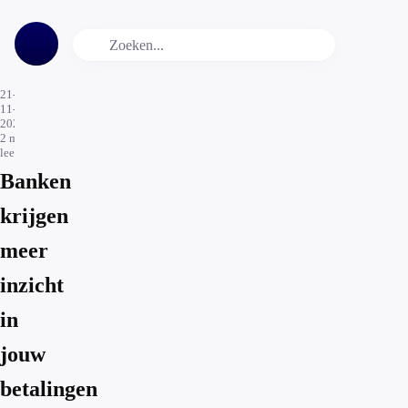
21-
11-
2022
2
min.
leestijd
Banken
krijgen
meer
inzicht
in
jouw
betalingen