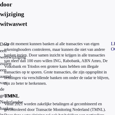
door
wijziging
witwaswet
L
Door
Op dit moment kunnen banken al alle transacties van eigen
O
rekeninghouders controleren, maar kunnen die niet van andere
een
banken inzien. Door samen inzicht te krijgen in alle transacties
wetswijziging
van meer dan 100 euro willen ING, Rabobank, ABN Amro, De
zullen
Volksbank en Triodos een grotere kans hebben om illegale
een
transacties op te sporen. Grote transacties, die zijn opgesplitst in
aantal
betalingen via verschillende banken om onder de radar te blijven,
van
zijn zo beter te herkennen.
de
grootste
TMNL
Nederlandse
Vanaf 2021 worden zakelijke betalingen al gecombineerd en
banken
gecontroleerd door Transactie Monitoring Nederland (TMNL).
in