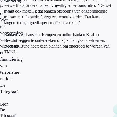
verandering
verwacht dat andere banken vrijwillig zullen aansluiten.
‘De wet
in
maakt ook mogelijk dat banken opsporing van ongebruikelijke
de
transacties uitbesteden’, zegt een woordvoerder. ‘Dat kan op
Wet
langere termijn goedkoper en effectiever zijn.’
ter
voorkoming
Banken Van Lanschot Kempen en online banken Knab en
van
Revolut zeggen te onderzoeken of zij zullen gaan deelnemen.
witwassen
Neobank Bunq heeft geen plannen om onderdeel te worden van
TMNL.
en
financiering
van
terrorisme,
meldt
De
Telegraaf.
Bron:
De
Telegraaf