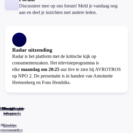
Discussieer mee op ons forum! Meld je vandaag nog
aan en deel je inzichten met andere leden.
Radar uitzending
Radar is het platform met de kritische kijk op
consumentenzaken. Het televisieprogramma is
elke
maandag om 20:25
uur live te zien bij AVROTROS
op NPO 2. De presentatie is in handen van Antoinette
Hertsenberg en Fons Hendriks.
Home
Actueel
Uitzendingen
Reacties
Programma-
Veelgestelde
informatie
vragen
Algemene
Privacy
Cookies
voorwaarden
statements