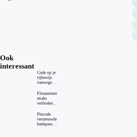
Ook
interessant
Code op je
rijbewijs
vanwege
AD(H)D of
autisme?
Flitsmeister
Zo
straks
verwijder
verboden?
je hem
Dit zijn de
regels in
Pincode
Nederland
vernieuwde
en het
bankpassen
buitenland
zichtbaar in
ING-app: