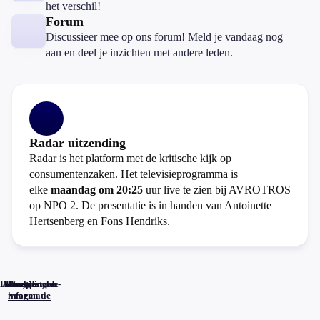
het verschil!
Forum
Discussieer mee op ons forum! Meld je vandaag nog
aan en deel je inzichten met andere leden.
Radar uitzending
Radar is het platform met de kritische kijk op
consumentenzaken. Het televisieprogramma is
elke
maandag om 20:25
uur live te zien bij AVROTROS
op NPO 2. De presentatie is in handen van Antoinette
Hertsenberg en Fons Hendriks.
Home
Actueel
Uitzendingen
Reacties
Programma-
Veelgestelde
informatie
vragen