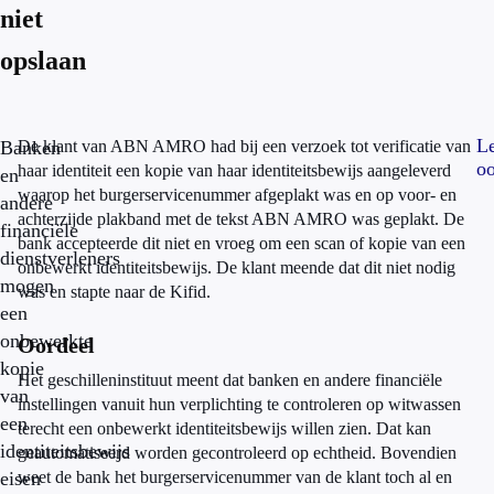
niet
opslaan
L
Banken
De klant van ABN AMRO had bij een verzoek tot verificatie van
oo
haar identiteit een kopie van haar identiteitsbewijs aangeleverd
en
waarop het burgerservicenummer afgeplakt was en op voor- en
andere
achterzijde plakband met de tekst ABN AMRO was geplakt. De
financiële
bank accepteerde dit niet en vroeg om een scan of kopie van een
dienstverleners
onbewerkt identiteitsbewijs. De klant meende dat dit niet nodig
mogen
was en stapte naar de Kifid.
een
onbewerkte
Oordeel
kopie
Het geschilleninstituut meent dat banken en andere financiële
van
instellingen vanuit hun verplichting te controleren op witwassen
een
terecht een onbewerkt identiteitsbewijs willen zien. Dat kan
identiteitsbewijs
geautomatiseerd worden gecontroleerd op echtheid. Bovendien
eisen
weet de bank het burgerservicenummer van de klant toch al en