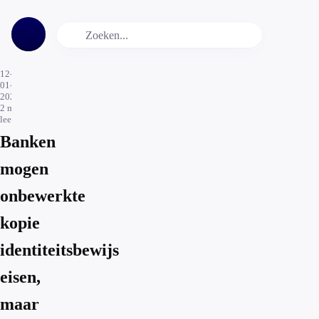
12-
01-
2022
2
min.
leestijd
Banken
mogen
onbewerkte
kopie
identiteitsbewijs
eisen,
maar