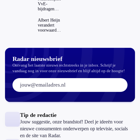
VvE-
bijdragen
stijgen: heeft
dat invloed
Albert Heijn
op je
verandert
hypotheek?
voorwaarden
koopzegels:
mag dat
zomaar?
Radar nieuwsbrief
Ontvang het laatste nieuws rechtstreeks in je inbox. Schrijf je
vandaag nog in voor onze nieuwsbrief en blijf altijd op de hoogte!
E-mailadres:
Tip de redactie
Jouw suggestie, onze brandstof! Deel je ideeën voor
nieuwe consumenten onderwerpen op televisie, socials
en de site van Radar.