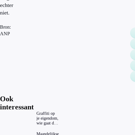
echter
niet.
Bron:
ANP
Ook
interessant
Graffiti op
je eigendom,
wie gaat dat
betalen?
Maandelijkse