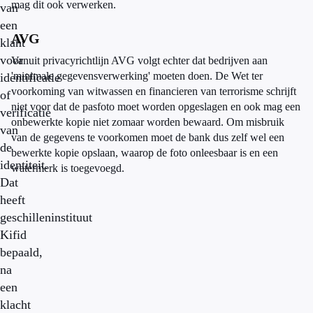
mag dit ook verwerken.
van
een
AVG
klant
voor
Vanuit privacyrichtlijn AVG volgt echter dat bedrijven aan
'minimale gegevensverwerking' moeten doen. De Wet ter
identificatie
voorkoming van witwassen en financieren van terrorisme schrijft
of
niet voor dat de pasfoto moet worden opgeslagen en ook mag een
verificatie
onbewerkte kopie niet zomaar worden bewaard. Om misbruik
van
van de gegevens te voorkomen moet de bank dus zelf wel een
de
bewerkte kopie opslaan, waarop de foto onleesbaar is en een
identiteit.
watermerk is toegevoegd.
Dat
heeft
geschilleninstituut
Kifid
bepaald,
na
een
klacht