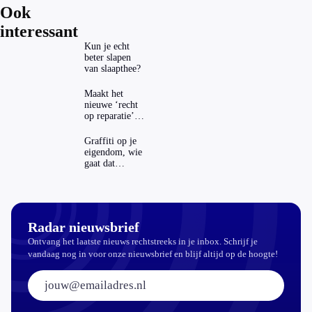
Ook
interessant
Kun je echt
beter slapen
van slaapthee?
Maakt het
nieuwe ‘recht
op reparatie’
repareren ook
echt
Graffiti op je
aantrekkelijker?
eigendom, wie
gaat dat
betalen?
Radar nieuwsbrief
Ontvang het laatste nieuws rechtstreeks in je inbox. Schrijf je
vandaag nog in voor onze nieuwsbrief en blijf altijd op de hoogte!
E-mailadres: