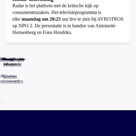
Radar is het platform met de kritische kijk op
consumentenzaken. Het televisieprogramma is
elke
maandag om 20:25
uur live te zien bij AVROTROS
op NPO 2. De presentatie is in handen van Antoinette
Hertsenberg en Fons Hendriks.
Home
Actueel
Uitzendingen
Reacties
Programma-
Veelgestelde
informatie
vragen
Algemene
Privacy
Cookies
voorwaarden
statements