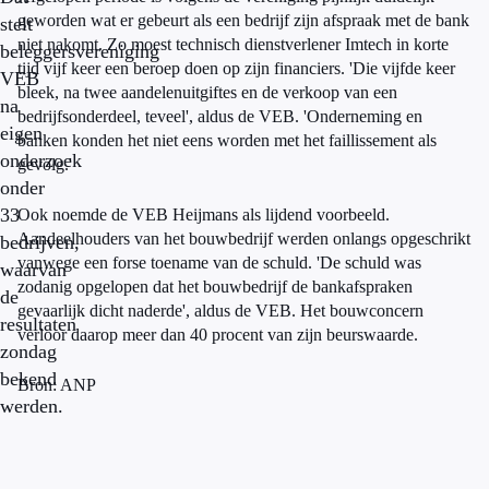
geworden wat er gebeurt als een bedrijf zijn afspraak met de bank
stelt
niet nakomt. Zo moest technisch dienstverlener Imtech in korte
beleggersvereniging
tijd vijf keer een beroep doen op zijn financiers. 'Die vijfde keer
VEB
bleek, na twee aandelenuitgiftes en de verkoop van een
na
bedrijfsonderdeel, teveel', aldus de VEB. 'Onderneming en
eigen
banken konden het niet eens worden met het faillissement als
onderzoek
gevolg.'
onder
33
Ook noemde de VEB Heijmans als lijdend voorbeeld.
Aandeelhouders van het bouwbedrijf werden onlangs opgeschrikt
bedrijven,
vanwege een forse toename van de schuld. 'De schuld was
waarvan
zodanig opgelopen dat het bouwbedrijf de bankafspraken
de
gevaarlijk dicht naderde', aldus de VEB. Het bouwconcern
resultaten
verloor daarop meer dan 40 procent van zijn beurswaarde.
zondag
bekend
Bron: ANP
werden.