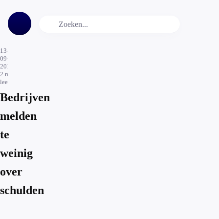
13-
09-
2015
2
min.
leestijd
Bedrijven
melden
te
weinig
over
schulden