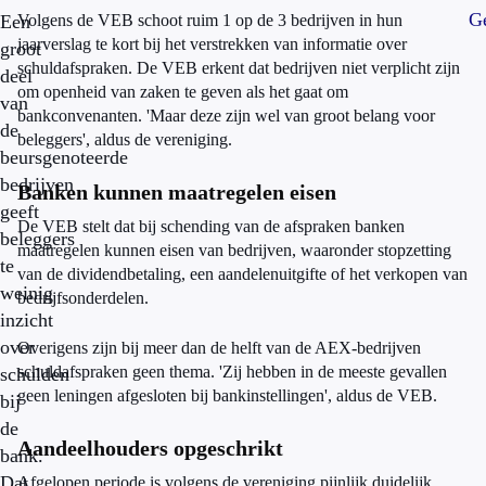
Ge
Een
Volgens de VEB schoot ruim 1 op de 3 bedrijven in hun
jaarverslag te kort bij het verstrekken van informatie over
groot
schuldafspraken. De VEB erkent dat bedrijven niet verplicht zijn
deel
om openheid van zaken te geven als het gaat om
van
bankconvenanten. 'Maar deze zijn wel van groot belang voor
de
beleggers', aldus de vereniging.
beursgenoteerde
bedrijven
Banken kunnen maatregelen eisen
geeft
De VEB stelt dat bij schending van de afspraken banken
beleggers
maatregelen kunnen eisen van bedrijven, waaronder stopzetting
te
van de dividendbetaling, een aandelenuitgifte of het verkopen van
weinig
bedrijfsonderdelen.
inzicht
over
Overigens zijn bij meer dan de helft van de AEX-bedrijven
schuldafspraken geen thema. 'Zij hebben in de meeste gevallen
schulden
geen leningen afgesloten bij bankinstellingen', aldus de VEB.
bij
de
Aandeelhouders opgeschrikt
bank.
Dat
Afgelopen periode is volgens de vereniging pijnlijk duidelijk