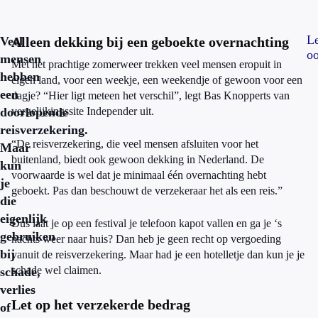
L
Veel
Alleen dekking bij een geboekte overnachting
oo
mensen
Met het prachtige zomerweer trekken veel mensen eropuit in
hebben
eigen land, voor een weekje, een weekendje of gewoon voor een
een
dagje? “Hier ligt meteen het verschil”, legt Bas Knopperts van
doorlopende
vergelijkingssite Independer uit.
reisverzekering.
“De reisverzekering, die veel mensen afsluiten voor het
Maar
buitenland, biedt ook gewoon dekking in Nederland. De
kun
voorwaarde is wel dat je minimaal één overnachting hebt
je
geboekt. Pas dan beschouwt de verzekeraar het als een reis.”
die
eigenlijk
Dus laat je op een festival je telefoon kapot vallen en ga je ‘s
gebruiken
nachts weer naar huis? Dan heb je geen recht op vergoeding
bij
vanuit de reisverzekering. Maar had je een hotelletje dan kun je je
schade wel claimen.
schade,
verlies
Let op het verzekerde bedrag
of