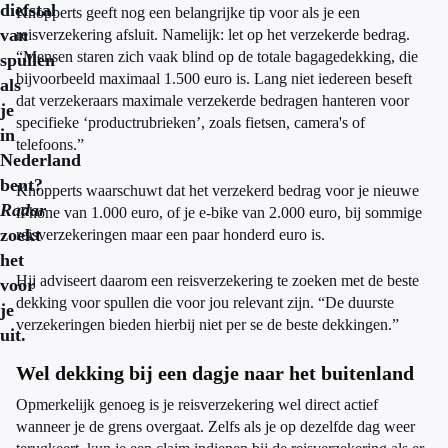
diefstal
Knopperts geeft nog een belangrijke tip voor als je een
van
reisverzekering afsluit. Namelijk: let op het verzekerde bedrag.
“Mensen staren zich vaak blind op de totale bagagedekking, die
spullen
bijvoorbeeld maximaal 1.500 euro is. Lang niet iedereen beseft
als
dat verzekeraars maximale verzekerde bedragen hanteren voor
je
specifieke ‘productrubrieken’, zoals fietsen, camera's of
in
telefoons.”
Nederland
bent?
Knopperts waarschuwt dat het verzekerd bedrag voor je nieuwe
Radar
iPhone van 1.000 euro, of je e-bike van 2.000 euro, bij sommige
zoekt
reisverzekeringen maar een paar honderd euro is.
het
Hij adviseert daarom een reisverzekering te zoeken met de beste
voor
dekking voor spullen die voor jou relevant zijn. “De duurste
je
verzekeringen bieden hierbij niet per se de beste dekkingen.”
uit.
Wel dekking bij een dagje naar het buitenland
Opmerkelijk genoeg is je reisverzekering wel direct actief
wanneer je de grens overgaat. Zelfs als je op dezelfde dag weer