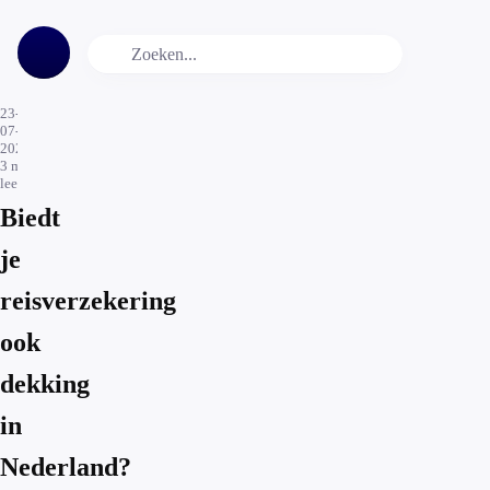
23-
07-
2023
3
min.
leestijd
Biedt
je
reisverzekering
ook
dekking
in
Nederland?