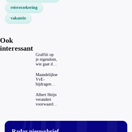
reisverzekering
vakantie
Ook
interessant
Graffiti op
je eigendom,
wie gaat dat
betalen?
Maandelijkse
VvE-
bijdragen
stijgen: heeft
dat invloed
Albert Heijn
op je
verandert
hypotheek?
voorwaarden
koopzegels:
mag dat
zomaar?
Radar nieuwsbrief