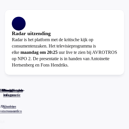
Radar uitzending
Radar is het platform met de kritische kijk op
consumentenzaken. Het televisieprogramma is
elke
maandag om 20:25
uur live te zien bij AVROTROS
op NPO 2. De presentatie is in handen van Antoinette
Hertsenberg en Fons Hendriks.
Home
Actueel
Uitzendingen
Reacties
Programma-
Veelgestelde
informatie
vragen
Algemene
Privacy
Cookies
voorwaarden
statements