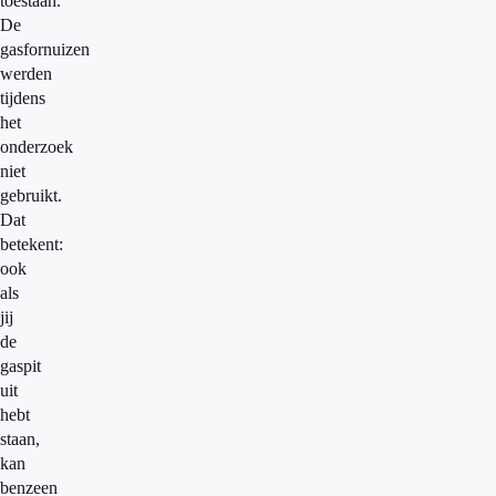
toestaan.
De
gasfornuizen
werden
tijdens
het
onderzoek
niet
gebruikt.
Dat
betekent:
ook
als
jij
de
gaspit
uit
hebt
staan,
kan
benzeen