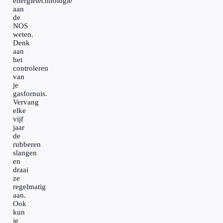
energietechnologie
aan
de
NOS
weten.
Denk
aan
het
controleren
van
je
gasfornuis.
Vervang
elke
vijf
jaar
de
rubberen
slangen
en
draai
ze
regelmatig
aan.
Ook
kun
je