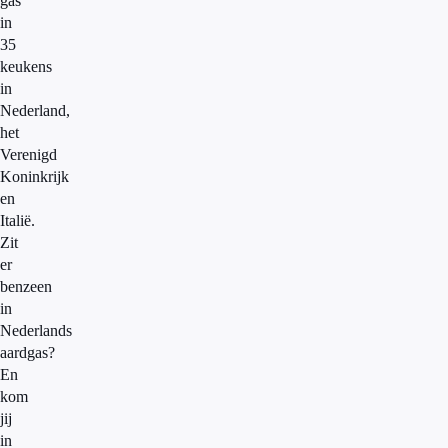
gas
in
35
keukens
in
Nederland,
het
Verenigd
Koninkrijk
en
Italië.
Zit
er
benzeen
in
Nederlands
aardgas?
En
kom
jij
in