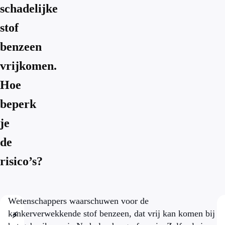
schadelijke
stof
benzeen
vrijkomen.
Hoe
beperk
je
de
risico’s?
Wetenschappers waarschuwen voor de
kankerverwekkende stof benzeen, dat vrij kan komen bij
⚡