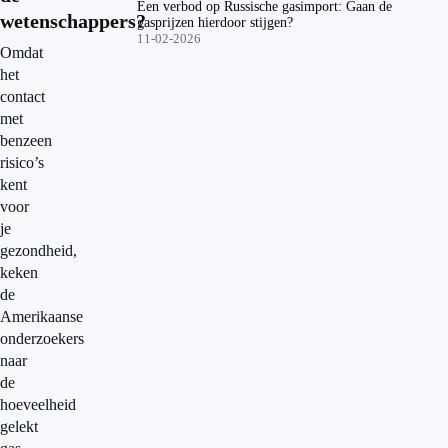
Een verbod op Russische gasimport: Gaan de
wetenschappers?
gasprijzen hierdoor stijgen?
11-02-2026
Omdat
het
contact
met
benzeen
risico’s
kent
voor
je
gezondheid,
keken
de
Amerikaanse
onderzoekers
naar
de
hoeveelheid
gelekt