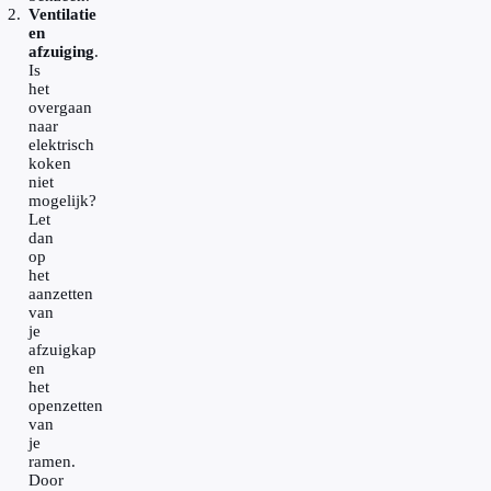
Ventilatie
en
afzuiging
.
Is
het
overgaan
naar
elektrisch
koken
niet
mogelijk?
Let
dan
op
het
aanzetten
van
je
afzuigkap
en
het
openzetten
van
je
ramen.
Door