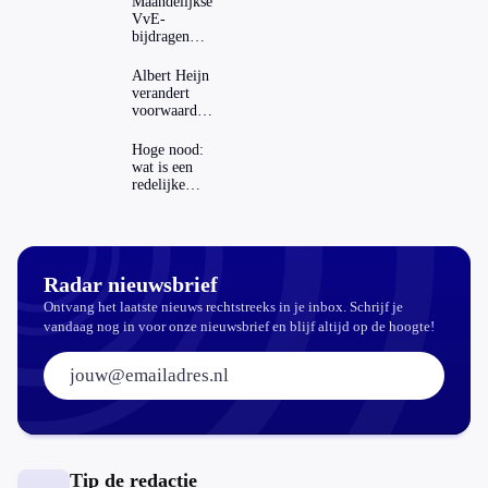
Maandelijkse
VvE-
bijdragen
stijgen: heeft
dat invloed
Albert Heijn
op je
verandert
hypotheek?
voorwaarden
koopzegels:
mag dat
Hoge nood:
zomaar?
wat is een
redelijke
prijs voor
een openbaar
toilet?
Radar nieuwsbrief
Ontvang het laatste nieuws rechtstreeks in je inbox. Schrijf je
vandaag nog in voor onze nieuwsbrief en blijf altijd op de hoogte!
E-mailadres:
Tip de redactie