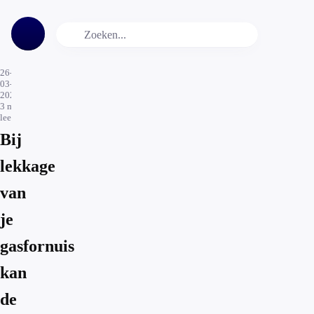
26-
03-
2026
3
min.
leestijd
Bij
lekkage
van
je
gasfornuis
kan
de