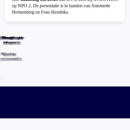
op NPO 2. De presentatie is in handen van Antoinette
Hertsenberg en Fons Hendriks.
Home
Actueel
Uitzendingen
Reacties
Programma-
Veelgestelde
informatie
vragen
Algemene
Privacy
Cookies
voorwaarden
statements