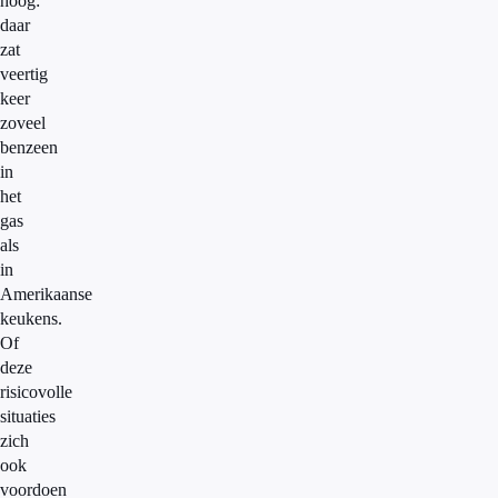
hoog:
daar
zat
veertig
keer
zoveel
benzeen
in
het
gas
als
in
Amerikaanse
keukens.
Of
deze
risicovolle
situaties
zich
ook
voordoen