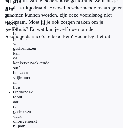
het gebruik van je Nederlandse gasfornuis. Zelfs als je
TL;DR
gaspit is uitgedraaid. Hoewel beschermende maatregelen
(In
genomen kunnen worden, zijn deze vooralsnog niet
het
werkzaam. Moet jij je ook zorgen maken om je
kort)
gasfornuis? En wat kun je zelf doen om de
Bij
het
gezondheidsrisico’s te beperken? Radar legt het uit.
gebruik
van
gasfornuizen
kan
de
kankerverwekkende
stof
benzeen
vrijkomen
in
huis.
Onderzoek
toont
aan
dat
gaslekken
vaak
onopgemerkt
blijven